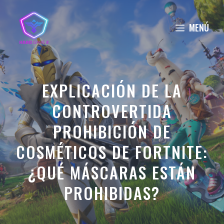
Saltar
al
MENÚ
contenido
EXPLICACIÓN DE LA
CONTROVERTIDA
PROHIBICIÓN DE
COSMÉTICOS DE FORTNITE:
¿QUÉ MÁSCARAS ESTÁN
PROHIBIDAS?