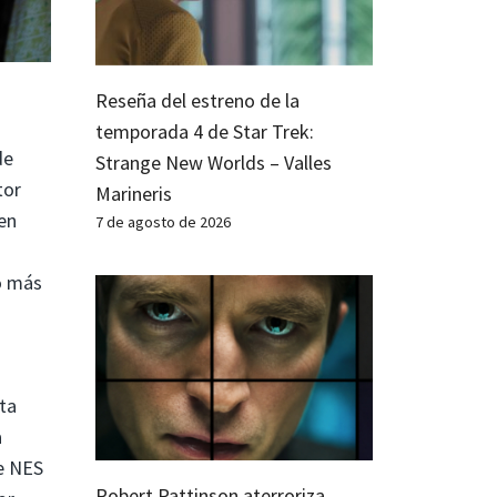
Reseña del estreno de la
temporada 4 de Star Trek:
de
Strange New Worlds – Valles
tor
Marineris
en
7 de agosto de 2026
o más
ta
a
de NES
Robert Pattinson aterroriza