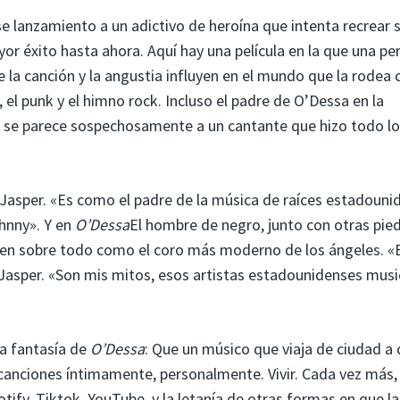
e lanzamiento a un adictivo de heroína que intenta recrear 
or éxito hasta ahora. Aquí hay una película en la que una pe
 la canción y la angustia influyen en el mundo que la rodea 
, el punk y el himno rock. Incluso el padre de O’Dessa en la
, se parece sospechosamente a un cantante que hizo todo lo
 Jasper. «Es como el padre de la música de raíces estadouni
hnny». Y en
O’Dessa
El hombre de negro, junto con otras pie
nen sobre todo como el coro más moderno de los ángeles. «
 Jasper. «Son mis mitos, esos artistas estadounidenses musi
la fantasía de
O’Dessa
: Que un músico que viaja de ciudad a
anciones íntimamente, personalmente. Vivir. Cada vez más,
tify, Tiktok, YouTube, y la letanía de otras formas en que la