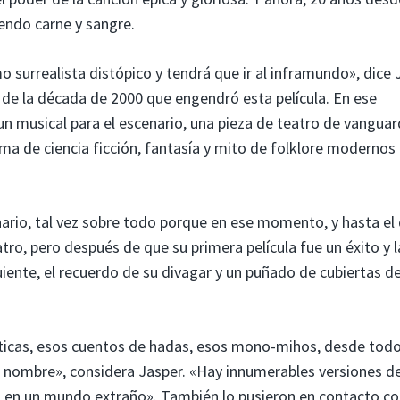
iendo carne y sangre.
surrealista distópico y tendrá que ir al inframundo», dice 
 de la década de 2000 que engendró esta película. En ese
 musical para el escenario, una pieza de teatro de vanguar
ma de ciencia ficción, fantasía y mito de folklore modernos
ario, tal vez sobre todo porque en ese momento, y hasta el 
tro, pero después de que su primera película fue un éxito y l
ente, el recuerdo de su divagar y un puñado de cubiertas d
íticas, esos cuentos de hadas, esos mono-mihos, desde todo
nombre», considera Jasper. «Hay innumerables versiones de 
n en un mundo extraño». También lo pusieron en contacto co