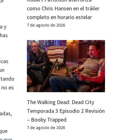
or
como Chris Hansen en el tráiler
completo en horario estelar
7 de agosto de 2026
a y
chas
icas
un
ritando
o no es
The Walking Dead: Dead City
Temporada 3 Episodio 2 Revisión
cadas,
– Booby Trapped
7 de agosto de 2026
 que
de que