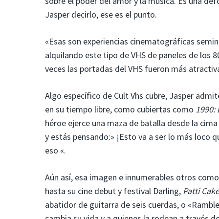
sobre el poder del amor y la música. Es una def
Jasper decirlo, ese es el punto.
«Esas son experiencias cinematográficas seminal
alquilando este tipo de VHS de paneles de los 8
veces las portadas del VHS fueron más atractiva
Algo específico de Cult Vhs cubre, Jasper admit
en su tiempo libre, como cubiertas como
1990: 
héroe ejerce una maza de batalla desde la cima 
y estás pensando:» ¡Esto va a ser lo más loco que
eso «.
Aún así, esa imagen e innumerables otros como é
hasta su cine debut y festival Darling,
Patti Cake
abatidor de guitarra de seis cuerdas, o «Rambl
cambia su vida y a quienes la rodean a través de