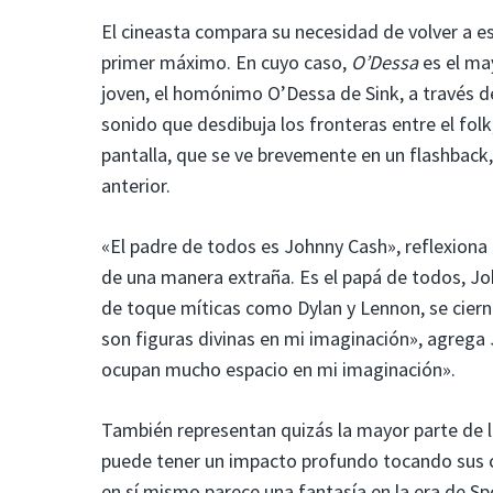
El cineasta compara su necesidad de volver a es
primer máximo. En cuyo caso,
O’Dessa
es el may
joven, el homónimo O’Dessa de Sink, a través de
sonido que desdibuja los fronteras entre el folk
pantalla, que se ve brevemente en un flashback
anterior.
«El padre de todos es Johnny Cash», reflexiona
de una manera extraña. Es el papá de todos, Jo
de toque míticas como Dylan y Lennon, se cier
son figuras divinas en mi imaginación», agrega
ocupan mucho espacio en mi imaginación».
También representan quizás la mayor parte de 
puede tener un impacto profundo tocando sus c
en sí mismo parece una fantasía en la era de Spo