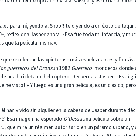
ormación del tiempo audiovisual salvaje, y escuchar al direct
es para mí, yendo al ShopRite o yendo a un éxito de taquill
0», reflexiona Jasper ahora. «Esa fue toda mi infancia, y mu
s que la película misma».
e que recolectan las «pinturas» más espeluznantes y fantást
los guerreros del Bronx
un 1982
Guerrero
Imonderos donde 
de una bicicleta de helicóptero. Recuerda a Jasper: «Está g
 he visto! » Y luego es una gran película, es un clásico, per
l han vivido sin alquiler en la cabeza de Jasper durante dé
 $
. Esa imagen ha esperado
O’Dessa
Una película sobre un
er», que mira un régimen autoritario en un páramo urbano, y
l poder de la canción épica y gloriosa. Y ahora, 20 años des