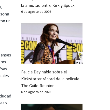
la amistad entre Kirk y Spock
su
6 de agosto de 2026
rsona
con un
denses
dras
Esas
Felicia Day habla sobre el
cales
Kickstarter récord de la película
The Guild Reunion
6 de agosto de 2026
 ciudad
 eso