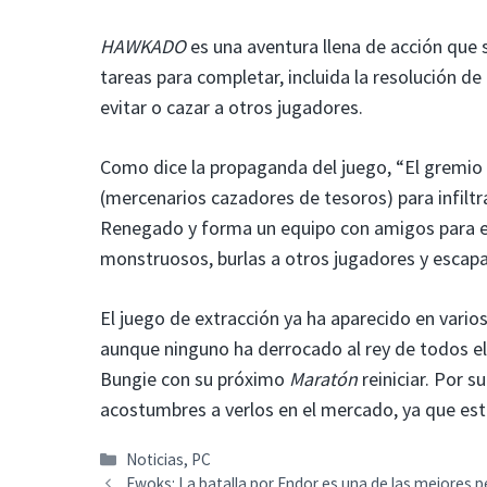
HAWKADO
es una aventura llena de acción que
tareas para completar, incluida la resolución de 
evitar o cazar a otros jugadores.
Como dice la propaganda del juego, “El gremi
(mercenarios cazadores de tesoros) para infiltrar
Renegado y forma un equipo con amigos para e
monstruosos, burlas a otros jugadores y escap
El juego de extracción ya ha aparecido en vario
aunque ninguno ha derrocado al rey de todos el
Bungie con su próximo
Maratón
reiniciar. Por 
acostumbres a verlos en el mercado, ya que está
Categorías
Noticias
,
PC
Ewoks: La batalla por Endor es una de las mejores p