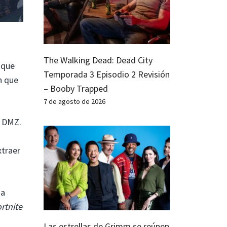
The Walking Dead: Dead City
 que
Temporada 3 Episodio 2 Revisión
n que
– Booby Trapped
7 de agosto de 2026
 DMZ.
xtraer
 a
ortnite
Las estrellas de Grimm se reúnen