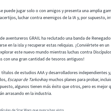
 se puede jugar solo o con amigos y presenta una amplia ga
acertijos, luchar contra enemigos de la IA y, por supuesto, i
o de aventureros GRAIL ha reclutado una banda de Renegado
se en la isla y recuperar estas reliquias. ¡Conviértete en un
xplorar este nuevo mundo mientras luchas contra Discípulo
as con una gran cantidad de tesoros antiguos!
s títulos de estudios AAA y desarrolladores independientes y,
los,
Escapar de Tarkov
hay muchos planes para probar, inclui
supuesto, algunos tienen más éxito que otros, pero es mejor 
n arrasando en la industria.
elículas de Star Wars que nunca has visto