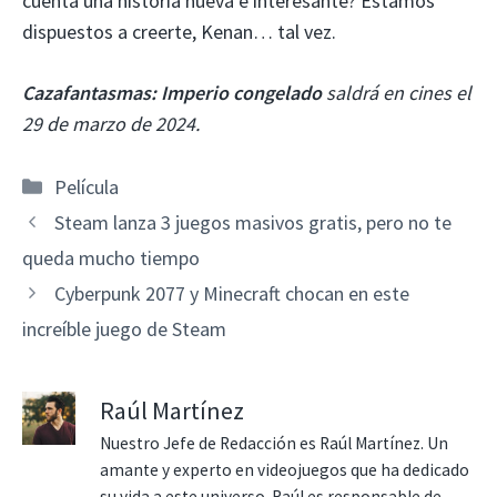
cuenta una historia nueva e interesante? Estamos
dispuestos a creerte, Kenan… tal vez.
Cazafantasmas: Imperio congelado
saldrá en cines el
29 de marzo de 2024.
Categorías
Película
Steam lanza 3 juegos masivos gratis, pero no te
queda mucho tiempo
Cyberpunk 2077 y Minecraft chocan en este
increíble juego de Steam
Raúl Martínez
Nuestro Jefe de Redacción es Raúl Martínez. Un
amante y experto en videojuegos que ha dedicado
su vida a este universo. Raúl es responsable de