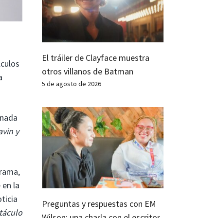
El tráiler de Clayface muestra
lculos
otros villanos de Batman
a
5 de agosto de 2026
 nada
avin y
grama,
 en la
ticia
Preguntas y respuestas con EM
táculo
Wilson: una charla con el escritor