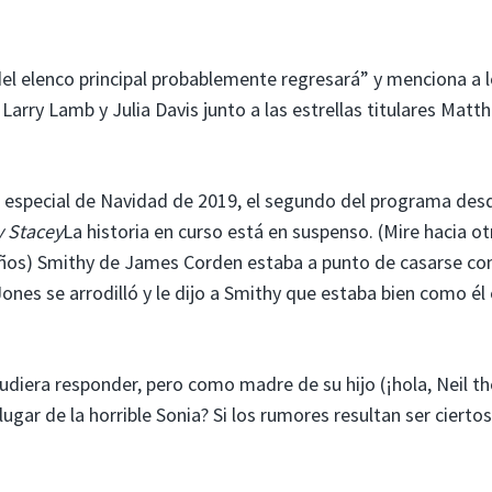
l elenco principal probablemente regresará” y menciona a 
rry Lamb y Julia Davis junto a las estrellas titulares Matt
 especial de Navidad de 2019, el segundo del programa desd
y Stacey
La historia en curso está en suspenso. (Mire hacia ot
o años) Smithy de James Corden estaba a punto de casarse co
nes se arrodilló y le dijo a Smithy que estaba bien como él 
udiera responder, pero como madre de su hijo (¡hola, Neil th
gar de la horrible Sonia? Si los rumores resultan ser ciertos,