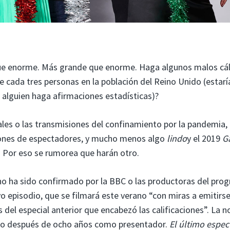
fue enorme. Más grande que enorme. Haga algunos malos cá
de cada tres personas en la población del Reino Unido (estarí
alguien haga afirmaciones estadísticas)?
ales o las transmisiones del confinamiento por la pandemia,
illones de espectadores, y mucho menos algo
lindo
y el 2019
G
. Por eso se rumorea que harán otro.
 no ha sido confirmado por la BBC o las productoras del pro
 episodio, que se filmará este verano “con miras a emitirse
del especial anterior que encabezó las calificaciones”. La no
ido después de ocho años como presentador.
El último espec