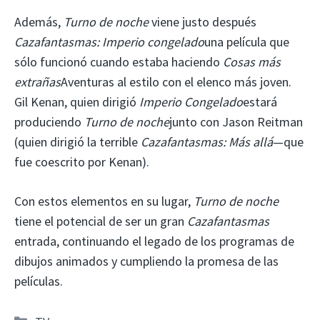
Además,
Turno de noche
viene justo después
Cazafantasmas: Imperio congelado
una película que
sólo funcionó cuando estaba haciendo
Cosas más
extrañas
Aventuras al estilo con el elenco más joven.
Gil Kenan, quien dirigió
Imperio Congelado
estará
produciendo
Turno de noche
junto con Jason Reitman
(quien dirigió la terrible
Cazafantasmas: Más allá
—que
fue coescrito por Kenan).
Con estos elementos en su lugar,
Turno de noche
tiene el potencial de ser un gran
Cazafantasmas
entrada, continuando el legado de los programas de
dibujos animados y cumpliendo la promesa de las
películas.
Categorías