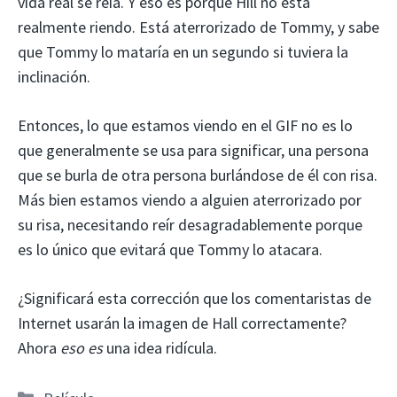
vida real se reía. Y eso es porque Hill no está
realmente riendo. Está aterrorizado de Tommy, y sabe
que Tommy lo mataría en un segundo si tuviera la
inclinación.
Entonces, lo que estamos viendo en el GIF no es lo
que generalmente se usa para significar, una persona
que se burla de otra persona burlándose de él con risa.
Más bien estamos viendo a alguien aterrorizado por
su risa, necesitando reír desagradablemente porque
es lo único que evitará que Tommy lo atacara.
¿Significará esta corrección que los comentaristas de
Internet usarán la imagen de Hall correctamente?
Ahora
eso es
una idea ridícula.
Categorías