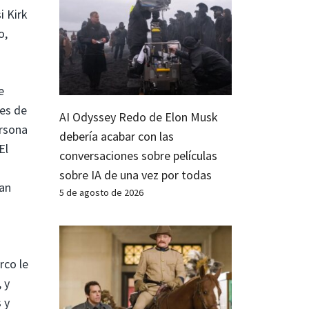
i Kirk
o,
e
es de
AI Odyssey Redo de Elon Musk
ersona
debería acabar con las
El
conversaciones sobre películas
sobre IA de una vez por todas
han
5 de agosto de 2026
rco le
 y
 y