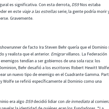
gural es significativa. Con esta derrota,
DS9
Nos estaba
eder en este
viaje a las estrellas
serie; la gente podría morir y
derse. Gravemente.
 showrunner de facto Ira Steven Behr quería que el Dominio 
o y realista que el anterior.
Emigrar
villanos. La Federación
 enemigos tendían a ser gobiernos de una sola raza: los
Dominion, Behr desafió a los escritores Robert Hewitt Wolfe
 idear un nuevo tipo de enemigo en el Cuadrante Gamma. Par
, y Wolfe se refirió específicamente al Dominio como una
minio era algo
DS9
decidió lidiar con
de inmediato
al comien
 revelar la identidad de quiénes eran los Fundadores, “La