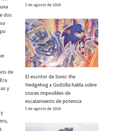
5 de agosto de 2026
 una
te dos
uso
ipo
ue
mos de
El escritor de Sonic the
Era
Hedgehog x Godzilla habla sobre
mas y
cruces imposibles de
escalamiento de potencia
5 de agosto de 2026
 y
ero,
s