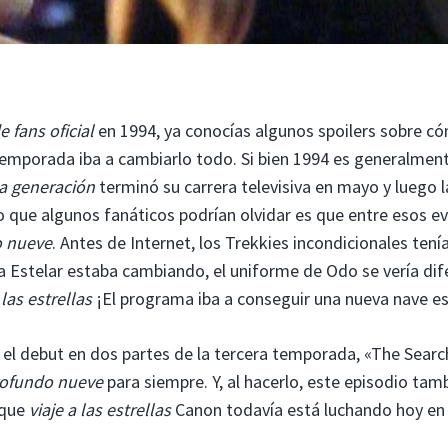
e fans oficial
en 1994, ya conocías algunos spoilers sobre c
 temporada iba a cambiarlo todo. Si bien 1994 es generalmen
a generación
terminó su carrera televisiva en mayo y luego 
o que algunos fanáticos podrían olvidar es que entre esos e
o nueve
. Antes de Internet, los Trekkies incondicionales tení
ota Estelar estaba cambiando, el uniforme de Odo se vería di
 las estrellas
¡El programa iba a conseguir una nueva nave es
el debut en dos partes de la tercera temporada, «The Searc
rofundo nueve
para siempre. Y, al hacerlo, este episodio tam
 que
viaje a las estrellas
Canon todavía está luchando hoy en 