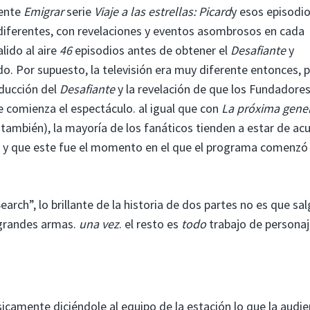
iente
Emigrar
serie
Viaje a las estrellas: Picard
y esos episodi
iferentes, con revelaciones y eventos asombrosos en cada
lido al aire
46
episodios antes de obtener el
Desafiante
y
do. Por supuesto, la televisión era muy diferente entonces, p
oducción del
Desafiante
y la revelación de que los Fundadores
comienza el espectáculo. al igual que con
La próxima gene
ambién), la mayoría de los fanáticos tienden a estar de ac
, y que este fue el momento en el que el programa comenzó 
earch”, lo brillante de la historia de dos partes no es que sa
 grandes armas.
una vez
. el resto es
todo
trabajo de personaj
sicamente diciéndole al equipo de la estación lo que la audie