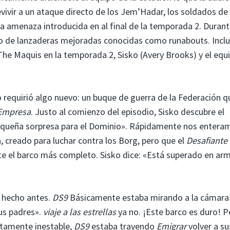
ivir a un ataque directo de los Jem’Hadar, los soldados de
 amenaza introducida en al final de la temporada 2. Duran
o de lanzaderas mejoradas conocidas como runabouts. Incl
 The Maquis en la temporada 2, Sisko (Avery Brooks) y el equ
 requirió algo nuevo: un buque de guerra de la Federación q
Empresa
. Justo al comienzo del episodio, Sisko descubre el
 pequeña sorpresa para el Dominio». Rápidamente nos entera
 creado para luchar contra los Borg, pero que el
Desafiante
e el barco más completo. Sisko dice: «Está superado en ar
 hecho antes.
DS9
Básicamente estaba mirando a la cámara
tus padres».
viaje a las estrellas
ya no. ¡Este barco es duro! P
tamente inestable,
DS9
estaba trayendo
Emigrar
volver a su