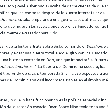
nes Odo (René Auberjonois) acaba de darse cuenta de que s
gnifica que los enormes riesgos de la guerra interestelar de
ndo nueve
estaba preparando una guerra espacial masiva qu
o lo que hicieron las revelaciones sobre los Fundadores fue 
pecialmente devastador para Odo.
ar que la historia trata sobre Sisko tomando el
Desafiante
e
res y evitar una guerra total. Pero el giro con los Fundado
a una historia centrada en Odo, una que impactará el futuro 
ubiertas inferiores
(“¡La Guerra del Dominio no sucedió, los
 el trasfondo de
picard
temporada 3, e incluso aspectos cruci
nes del Dominio son casi inconmensurables en el ámbito má
rias, lo que lo hace funcionar no es la política espacial o inc
ción de la estación espacial Deep Space Nine tenía toda una