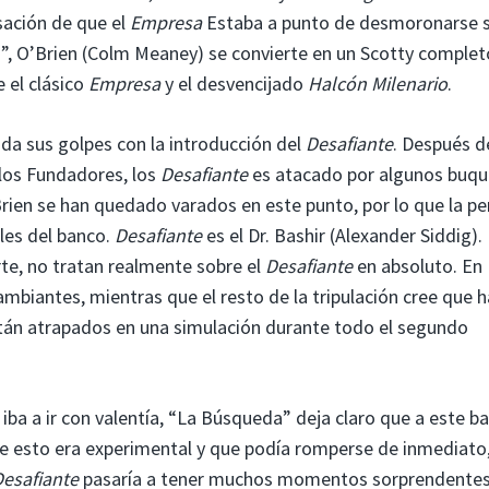
sación de que el
Empresa
Estaba a punto de desmoronarse s
”, O’Brien (Colm Meaney) se convierte en un Scotty complet
 el clásico
Empresa
y el desvencijado
Halcón Milenario
.
da sus golpes con la introducción del
Desafiante
. Después d
los Fundadores, los
Desafiante
es atacado por algunos buqu
Brien se han quedado varados en este punto, por lo que la p
ales del banco.
Desafiante
es el Dr. Bashir (Alexander Siddig). 
rte, no tratan realmente sobre el
Desafiante
en absoluto. En
mbiantes, mientras que el resto de la tripulación cree que 
stán atrapados en una simulación durante todo el segundo
iba a ir con valentía, “La Búsqueda” deja claro que a este ba
e esto era experimental y que podía romperse de inmediato,
esafiante
pasaría a tener muchos momentos sorprendentes