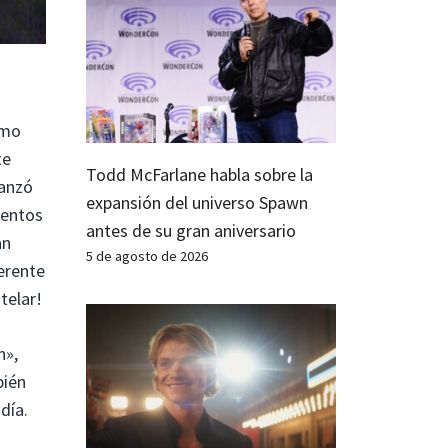
ómo
te
Todd McFarlane habla sobre la
lanzó
expansión del universo Spawn
ventos
antes de su gran aniversario
an
5 de agosto de 2026
ferente
telar!
h»,
bién
día.