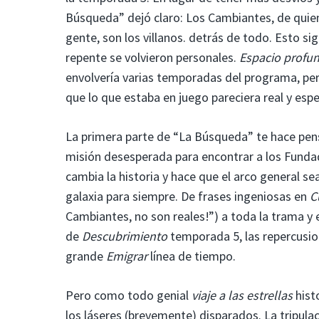
Búsqueda” dejó claro: Los Cambiantes, de quie
gente, son los villanos. detrás de todo. Esto si
repente se volvieron personales.
Espacio profu
envolvería varias temporadas del programa, per
que lo que estaba en juego pareciera real y es
La primera parte de “La Búsqueda” te hace pens
misión desesperada para encontrar a los Fundado
cambia la historia y hace que el arco general se
galaxia para siempre. De frases ingeniosas en
C
Cambiantes, no son reales!”) a toda la trama y
de
Descubrimiento
temporada 5, las repercusio
grande
Emigrar
línea de tiempo.
Pero como todo genial
viaje a las estrellas
histo
los láseres (brevemente) disparados. La tripula