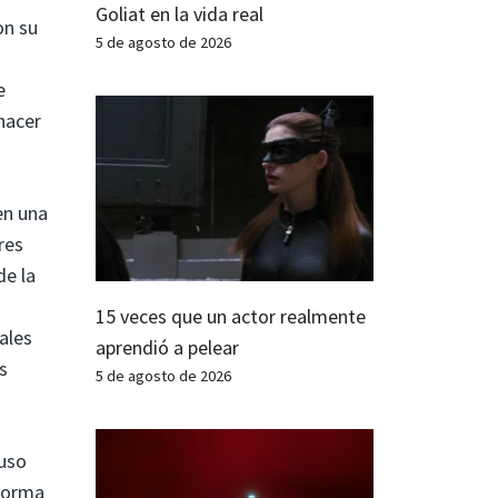
Goliat en la vida real
on su
5 de agosto de 2026
e
hacer
n una
res
de la
15 veces que un actor realmente
ales
aprendió a pelear
s
5 de agosto de 2026
luso
 forma