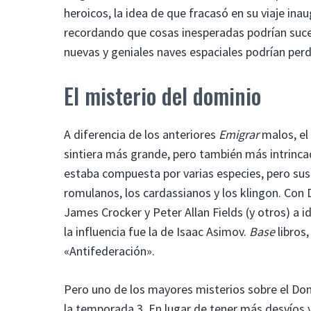
heroicos, la idea de que fracasó en su viaje inau
recordando que cosas inesperadas podrían suc
nuevas y geniales naves espaciales podrían per
El misterio del dominio
A diferencia de los anteriores
Emigrar
malos, el
sintiera más grande, pero también más intrincad
estaba compuesta por varias especies, pero sus
romulanos, los cardassianos y los klingon. Con 
James Crocker y Peter Allan Fields (y otros) a
la influencia fue la de Isaac Asimov.
Base
libros
«Antifederación».
Pero uno de los mayores misterios sobre el Do
la temporada 3. En lugar de tener más desvíos y