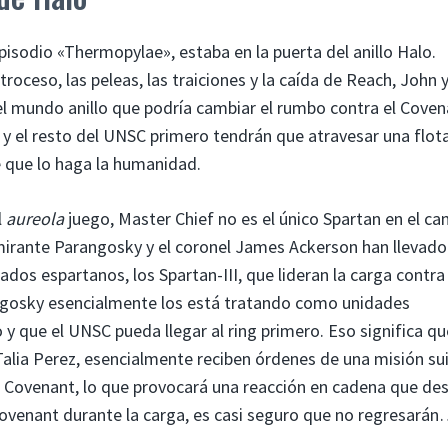
pisodio «Thermopylae», estaba en la puerta del anillo Halo.
troceso, las peleas, las traiciones y la caída de Reach, John 
el mundo anillo que podría cambiar el rumbo contra el Coven
 y el resto del UNSC primero tendrán que atravesar una flot
 que lo haga la humanidad.
l
aureola
juego, Master Chief no es el único Spartan en el c
almirante Parangosky y el coronel James Ackerson han llevado 
dos espartanos, los Spartan-III, que lideran la carga contra 
ngosky esencialmente los está tratando como unidades
 y que el UNSC pueda llegar al ring primero. Eso significa qu
, Talia Perez, esencialmente reciben órdenes de una misión sui
n Covenant, lo que provocará una reacción en cadena que des
e Covenant durante la carga, es casi seguro que no regresará