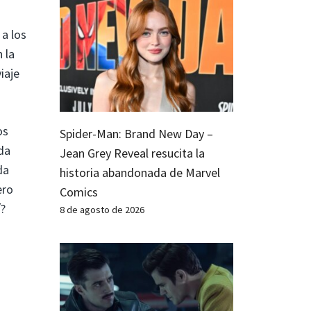
 a los
 la
iaje
os
Spider-Man: Brand New Day –
da
Jean Grey Reveal resucita la
da
historia abandonada de Marvel
ero
Comics
í?
8 de agosto de 2026