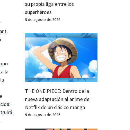
su propia liga entre los
superhéroes
9 de agosto de 2026
y
ant.
a
ampo
a la
la
THE ONE PIECE: Dentro de la
e
nueva adaptación al anime de
cida:
Netflix de un clásico manga
truirá
9 de agosto de 2026
n…