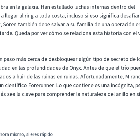
ibra en la galaxia. Han estallado luchas internas dentro del
llegar al ring a toda costa, incluso si eso significa desafiar
x, Soren también debe salvar a su familia de una operación en
de. Queda por ver cómo se relaciona esta historia con el v
n paso más cerca de desbloquear algún tipo de secreto de l
udad en las profundidades de Onyx. Antes de que el trío pue
gados a huir de las ruinas en ruinas. Afortunadamente, Miran
un científico Forerunner. Lo que contiene es una incógnita, p
s sea la clave para comprender la naturaleza del anillo en s
hora mismo, si eres rápido