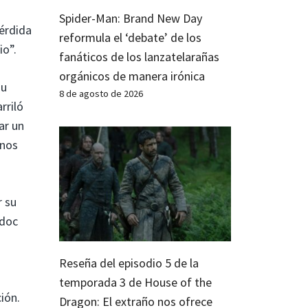
Spider-Man: Brand New Day
érdida
reformula el ‘debate’ de los
io”.
fanáticos de los lanzatelarañas
orgánicos de manera irónica
su
8 de agosto de 2026
rriló
ar un
unos
r su
 doc
Reseña del episodio 5 de la
temporada 3 de House of the
ión.
Dragon: El extraño nos ofrece