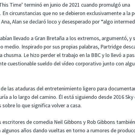
‘This Time’ terminó en junio de 2021 cuando promulgó una
 En circunstancias que no se debieron exclusivamente a la p
a Ana, Alan se declaró loco y desesperado por “algo intermed
 habían llevado a Gran Bretaña a los extremos, argumentó, y 
 medio. Inspirado por sus propias palabras, Partridge desca
la chusma. Le hizo perder el trabajo en la BBC y lo llevó a pas
te cuestionable sueldo del vídeo corporativo junto con alg
o de las ataduras del entretenimiento ligero para documenta
uría a lo largo del camino. Él está siguiendo desde 2016 Sky
 sobre lo que significa volver a casa.
los escritores de comedia Neil Gibbons y Rob Gibbons también
a ya algunos años dando vueltas en torno a rumores de producc