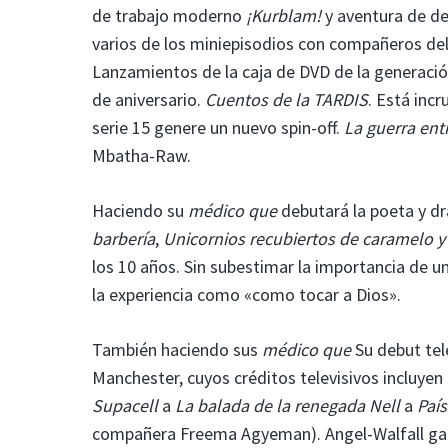
de trabajo moderno
¡Kurblam!
y aventura de d
varios de los miniepisodios con compañeros de
Lanzamientos de la caja de DVD de la generació
de aniversario.
Cuentos de la TARDIS
. Está incr
serie 15 genere un nuevo spin-off.
La guerra entr
Mbatha-Raw.
Haciendo su
médico que
debutará la poeta y dr
barbería
,
Unicornios recubiertos de caramelo y 
los 10 años. Sin subestimar la importancia de un
la experiencia como «como tocar a Dios».
También haciendo sus
médico que
Su debut tel
Manchester, cuyos créditos televisivos incluyen
Supacell
a
La balada de la renegada Nell
a
País
compañera Freema Agyeman). Angel-Walfall ganó 