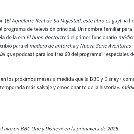
n (
El Aquelarre Real de Su Majestad, este libro es gay
) ha h
el programa de televisión principal. Un nombre familiar para
la de la era
El buen doctor
creó el primer funcionario
médic
cribió para el
madera de antorcha
y
Nueva Serie Aventuras
th
ial que
podcast para los tres 60 del programa
especiales d
n en los próximos meses a medida que la BBC y Disney+ com
 temporada más salvaje y emocionante de la historia».
médi
al aire en BBC One y Disney+ en la primavera de 2025.