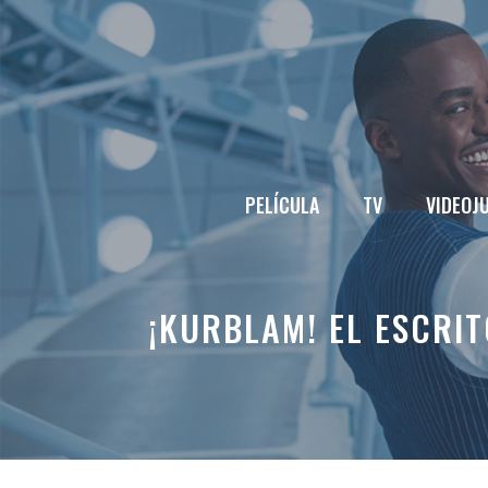
Saltar
al
contenido
PELÍCULA
TV
VIDEOJ
¡KURBLAM! EL ESCRI