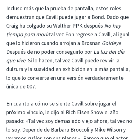
Incluso más que la prueba de pantalla, estos roles
demuestran que Cavill puede jugar a Bond. Dado que
Craig ha colgado su Walther PPK después
No hay
tiempo para morir
tal vez Eon regrese a Cavill, al igual
que lo hicieron cuando arrojan a Brosnan
Goldeye
Después de no poder conseguirlo por
La luz del día
que vive
. Si lo hacen, tal vez Cavill puede revivir la
dulzura y la suavidad en exhibición en la más pantalla,
lo que lo convierte en una versión verdaderamente
única de 007.
En cuanto a cómo se siente Cavill sobre jugar el
próximo vínculo, le dijo al Rich Eisen Show el año
pasado: «Tal vez soy demasiado viejo ahora, tal vez no
lo soy. Depende de Barbara Broccoli y Mike Wilson y
veremos cuáles son sus planes «. Parece que el actor