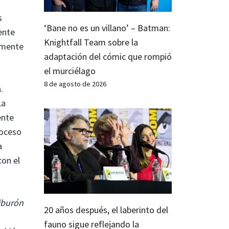
s
‘Bane no es un villano’ – Batman:
ente
Knightfall Team sobre la
tamente
adaptación del cómic que rompió
el murciélago
8 de agosto de 2026
.
La
ente
roceso
a
con el
tiburón
20 años después, el laberinto del
n
fauno sigue reflejando la