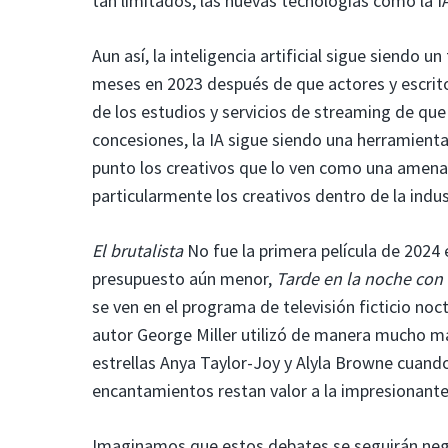
tan limitados, las nuevas tecnologías como la IA 
Aun así, la inteligencia artificial sigue siendo u
meses en 2023 después de que actores y escrito
de los estudios y servicios de streaming de que 
concesiones, la IA sigue siendo una herramient
punto los creativos que lo ven como una amenaz
particularmente los creativos dentro de la indus
El brutalista
No fue la primera película de 2024 
presupuesto aún menor,
Tarde en la noche con 
se ven en el programa de televisión ficticio noc
autor George Miller utilizó de manera mucho má
estrellas Anya Taylor-Joy y Alyla Browne cuando
encantamientos restan valor a la impresionante
Imaginamos que estos debates se seguirán nego