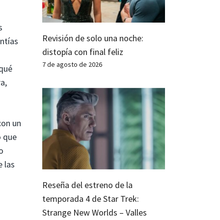
s
Revisión de solo una noche:
ntías
distopía con final feliz
7 de agosto de 2026
 qué
a,
con un
o que
o
 las
Reseña del estreno de la
temporada 4 de Star Trek:
Strange New Worlds – Valles