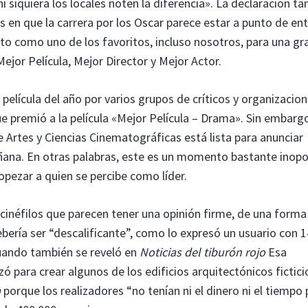
i siquiera los locales noten la diferencia». La declaración t
en que la carrera por los Oscar parece estar a punto de ent
to como uno de los favoritos, incluso nosotros, para una gr
ejor Película, Mejor Director y Mejor Actor.
película del año por varios grupos de críticos y organizacio
ue premió a la película «Mejor Película – Drama». Sin embarg
e Artes y Ciencias Cinematográficas está lista para anunciar
añana. En otras palabras, este es un momento bastante inop
opezar a quien se percibe como líder.
y cinéfilos que parecen tener una opinión firme, de una forma
bería ser “descalificante”, como lo expresó un usuario con 
cuando también se reveló en
Noticias del tiburón rojo
Esa
lizó para crear algunos de los edificios arquitectónicos fictic
a
porque los realizadores “no tenían ni el dinero ni el tiempo 