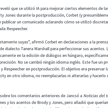
reveló que se utilizó IA para mejorar ciertos elementos de la
ity Jones durante la postproducción, Corbet (y presumiblem
 de publicar un comunicado aclarando cómo se utilizó discre
mada Respeecher.
etamente suyas”, afirmó Corbet en declaraciones a la prensa
e dialecto Tanera Marshall para perfeccionar sus acentos. 
icamente en la edición de diálogos en húngaro, específicam
r precisión. No se cambió ningún idioma inglés. Este fue un p
y Respeecher en postproducción. El objetivo era preservar l
city en otro idioma, no reemplazarlas ni alterarlas y hacerlo 
 sobre los comentarios anteriores de Jancsó a
Noticias del 
ones y los acentos de Brody y Jones, pero añadió que quería