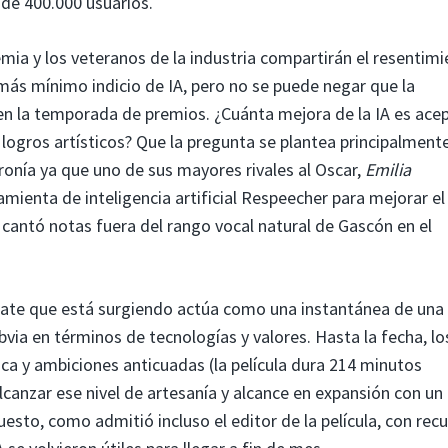
 de 400.000 usuarios.
emia y los veteranos de la industria compartirán el resentim
 más mínimo indicio de IA, pero no se puede negar que la
en la temporada de premios. ¿Cuánta mejora de la IA es ace
s logros artísticos? Que la pregunta se plantea principalment
onía ya que uno de sus mayores rivales al Oscar,
Emilia
amienta de inteligencia artificial Respeecher para mejorar el
cantó notas fuera del rango vocal natural de Gascón en el
bate que está surgiendo actúa como una instantánea de una
bvia en términos de tecnologías y valores. Hasta la fecha, lo
ica y ambiciones anticuadas (la película dura 214 minutos
lcanzar ese nivel de artesanía y alcance en expansión con un
esto, como admitió incluso el editor de la película, con rec