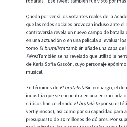
rodarlas”. Ese tweet también fue visto por más
Queda por ver si los votantes reales de la Acad
que las redes sociales provocan incluso ante el
controversia revela un nuevo campo de batalla 
en una actuación o en una película al evaluar lo
torno
El brutalista
también añade una capa de ir
Pérez
También se ha revelado que utilizó la herr
de Karla Sofia Gascón, cuyo personaje epónimo 
musical.
En términos de
El brutalista
Sin embargo, el de
industria que se encuentra en una encrucijada o
críticos han celebrado
El brutalista
por su estét
vertiginosos), así como por su capacidad para a
presupuesto de 10 millones de dólares. Por supu