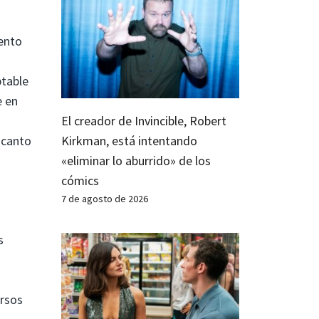
iento
ptable
e en
El creador de Invincible, Robert
Kirkman, está intentando
 canto
«eliminar lo aburrido» de los
cómics
7 de agosto de 2026
s
ursos