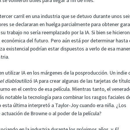
se volvieron útiles para llegar a fin de mes.
n tercer carril en una industria que se detuvo durante unos sei
res se declararan en huelga parcialmente para obtener gara
su trabajo no sería reemplazado por la IA. Si bien se hicieron
a económica del futuro. Pero aún está por determinar hasta
a existencial podrían estar dispuestos a verlo de esa maner
tria.
en utilizar IA en los márgenes de la posproducción. Un indie 
el diablo
utilizó IA para crear algunas de las tarjetas de títul
turno en el centro de esa película. Mientras tanto, el venerad
s notable la tecnología para combinar los rasgos faciales de
 esta última interpretó a Taylor-Joy cuando era niña. ¿Los
 actuación de Browne o al poder de la película?
ciando en la industria durante los próximos años, y
El