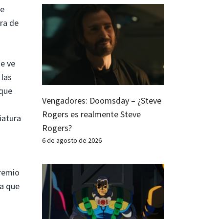
re
rra de
e ve
 las
 que
Vengadores: Doomsday – ¿Steve
Rogers es realmente Steve
iatura
Rogers?
6 de agosto de 2026
premio
ca que