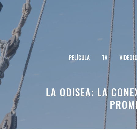
Saltar
al
contenido
PELÍCULA
TV
VIDEOJ
LA ODISEA: LA CON
PROM