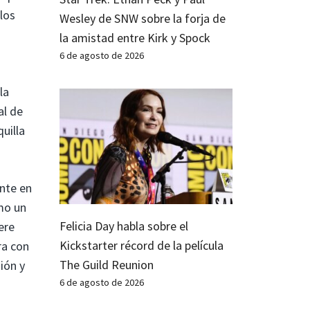
los
Wesley de SNW sobre la forja de
la amistad entre Kirk y Spock
6 de agosto de 2026
la
al de
uilla
ente en
omo un
Felicia Day habla sobre el
ere
Kickstarter récord de la película
ra con
The Guild Reunion
ión y
6 de agosto de 2026