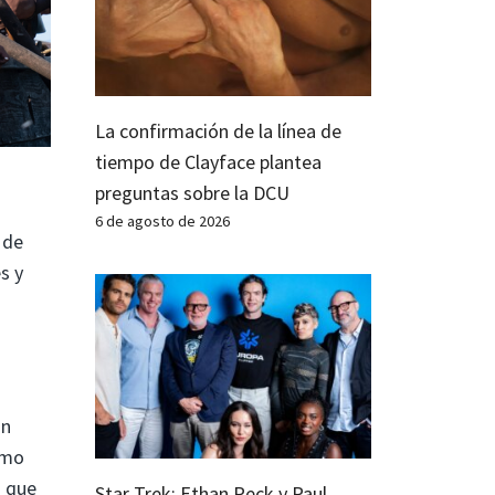
La confirmación de la línea de
tiempo de Clayface plantea
preguntas sobre la DCU
6 de agosto de 2026
 de
s y
an
rmo
s que
Star Trek: Ethan Peck y Paul