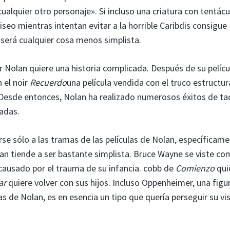
alquier otro personaje». Si incluso una criatura con tentácu
seo mientras intentan evitar a la horrible Caribdis consigue
será cualquier cosa menos simplista.
 Nolan quiere una historia complicada. Después de su pelícu
 el noir
Recuerdo
una película vendida con el truco estructur
 Desde entonces, Nolan ha realizado numerosos éxitos de taq
radas.
se sólo a las tramas de las películas de Nolan, específicam
olan tiende a ser bastante simplista. Bruce Wayne se viste c
causado por el trauma de su infancia. cobb de
Comienzo
qui
ar
quiere volver con sus hijos. Incluso Oppenheimer, una figu
 de Nolan, es en esencia un tipo que quería perseguir su vis