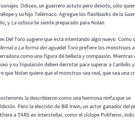
rsonajes. Odiseo, un guerrero astuto pero devoto, sólo quie
nélope y su hijo Telémaco. Agregue los flashbacks de la Gue
do, y
La odisea
Se siente preparado para Nolan.
n Del Toro sugiere que está intentando algo nuevo. Como s
fernal
a
La forma del agua
del Toro prefiere los monstruos a
aterradora como una figura de belleza y compasión. Mientras
seo y su tripulación deben derrotar para superar a Caribdis y
ere que Nolan quiere que el monstruo sea real, que sea una cr
s posteriores la describieron como una hermosa ninfa que se
ción. Pero la elección de Bill Irwin, un actor ganador del 
 títere a TARS en Interstellar, como el cíclope Polifemo, indi