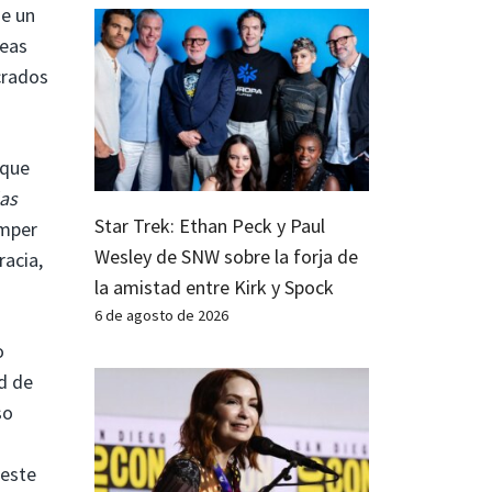
de un
deas
crados
 que
as
Star Trek: Ethan Peck y Paul
omper
Wesley de SNW sobre la forja de
racia,
la amistad entre Kirk y Spock
6 de agosto de 2026
o
d de
so
 este