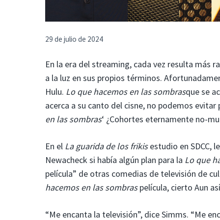
29 de julio de 2024
En la era del streaming, cada vez resulta más r
a la luz en sus propios términos. Afortunadame
Hulu.
Lo que hacemos en las sombras
que se ac
acerca a su canto del cisne, no podemos evitar
en las sombras
‘ ¿Cohortes eternamente no-mu
En el
La guarida de los frikis
estudio en SDCC, l
Newacheck si había algún plan para la
Lo que h
película” de otras comedias de televisión de c
hacemos en las sombras
película, cierto Aun a
“Me encanta la televisión”, dice Simms. “Me enc