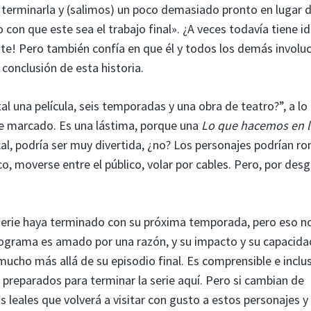
terminarla y (salimos) un poco demasiado pronto en lugar 
con que este sea el trabajo final». ¿A veces todavía tiene i
te! Pero también confía en que él y todos los demás involu
 conclusión de esta historia.
 una película, seis temporadas y una obra de teatro?”, a lo
e marcado. Es una lástima, porque una
Lo que hacemos en l
cal, podría ser muy divertida, ¿no? Los personajes podrían r
co, moverse entre el público, volar por cables. Pero, por desg
serie haya terminado con su próxima temporada, pero eso n
 programa es amado por una razón, y su impacto y su capacida
cho más allá de su episodio final. Es comprensible e inclu
preparados para terminar la serie aquí. Pero si cambian de
leales que volverá a visitar con gusto a estos personajes y