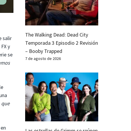
The Walking Dead: Dead City
 salir
Temporada 3 Episodio 2 Revisión
 FX y
– Booby Trapped
rie se
7 de agosto de 2026
emos
le
 una
 que
 en
Las estrellas de Grimm se reúnen