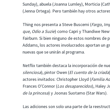
Sunday), abuela (Joanna Lumley), Morticia (Cat
(Jenna Ortega). Pero también hay otros actores
Thing nos presenta a Steve Buscemi (
Fargo
,
Imp
que
,
Odio a Suzie
) como Capri y Thandiwe New
Fairburn. Si bien ninguno de estos nombres de p
Addams, los actores involucrados aportan un g
nuevas que se unirán al programa.
Netflix también destaca la incorporación de nue
silenciosa
), pintor Owen (
El cuento de la criada
actores invitados: Christopher Lloyd (
Familia A
Frances O'Connor (
Los desaparecidos
), Haley 
de la princesa
) y Joonas Suotamo (Star Wars).
Las adiciones son solo una parte de la reestruc