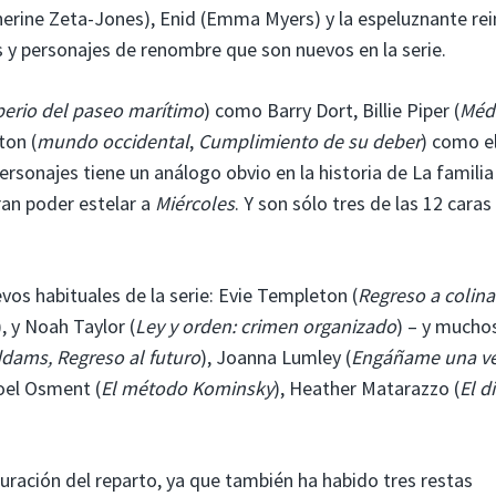
herine Zeta-Jones), Enid (Emma Myers) y la espeluznante rei
 y personajes de renombre que son nuevos en la serie.
erio del paseo marítimo
) como Barry Dort, Billie Piper (
Méd
ton (
mundo occidental
,
Cumplimiento de su deber
) como el
ersonajes tiene un análogo obvio en la historia de La familia
ran poder estelar a
Miércoles
. Y son sólo tres de las 12 caras
vos habituales de la serie: Evie Templeton (
Regreso a colina
), y Noah Taylor (
Ley y orden: crimen organizado
) – y mucho
ddams, Regreso al futuro
), Joanna Lumley (
Engáñame una v
Joel Osment (
El método Kominsky
), Heather Matarazzo (
El d
turación del reparto, ya que también ha habido tres restas