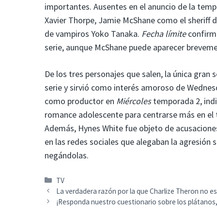
importantes. Ausentes en el anuncio de la tem
Xavier Thorpe, Jamie McShane como el sheriff 
de vampiros Yoko Tanaka.
Fecha límite
confirmó
serie, aunque McShane puede aparecer brevemen
De los tres personajes que salen, la única gran 
serie y sirvió como interés amoroso de Wedne
como productor en
Miércoles
temporada 2, indi
romance adolescente para centrarse más en el te
Además, Hynes White fue objeto de acusaciones 
en las redes sociales que alegaban la agresión
negándolas.
Categorías
TV
La verdadera razón por la que Charlize Theron no e
¡Responda nuestro cuestionario sobre los plátanos, 