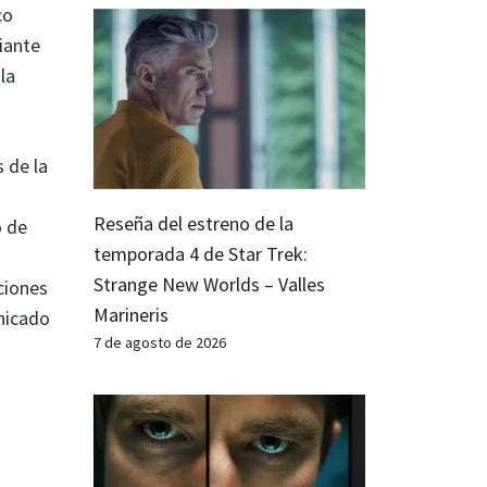
co
iante
la
 de la
ó
Reseña del estreno de la
o de
temporada 4 de Star Trek:
Strange New Worlds – Valles
ciones
Marineris
nicado
7 de agosto de 2026