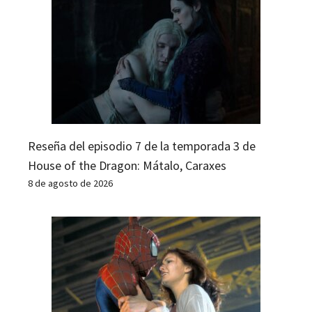
Reseña del episodio 7 de la temporada 3 de
House of the Dragon: Mátalo, Caraxes
8 de agosto de 2026