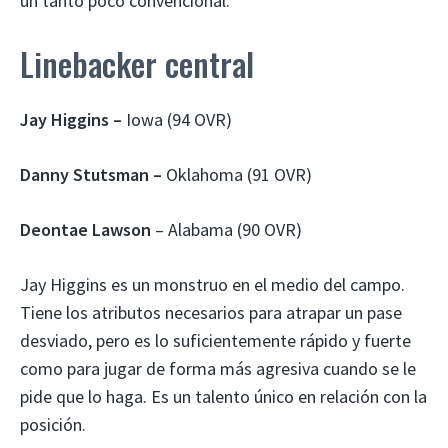
un tanto poco convencional.
Linebacker central
Jay Higgins –
Iowa (94 OVR)
Danny Stutsman –
Oklahoma (91 OVR)
Deontae Lawson
– Alabama (90 OVR)
Jay Higgins es un monstruo en el medio del campo.
Tiene los atributos necesarios para atrapar un pase
desviado, pero es lo suficientemente rápido y fuerte
como para jugar de forma más agresiva cuando se le
pide que lo haga. Es un talento único en relación con la
posición.