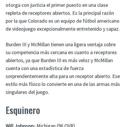
otorga con justicia el primer puesto en una clase
repleta de receptores abiertos. Es la principal razón
por la que Colorado es un equipo de fútbol americano
de videojuego excepcionalmente entretenido y capaz.
Burden III y McMillan tienen una ligera ventaja sobre
su competencia más cercana en cuanto a receptores
abiertos, ya que Burden III es más veloz y McMillan
cuenta con una estadística de fuerza
sorprendentemente alta para un receptor abierto. Ese
estilo más físico lo convierte en una de las armas más
singulares del juego.
Esquinero
Will Johnson-
Michigan (96 OVR)