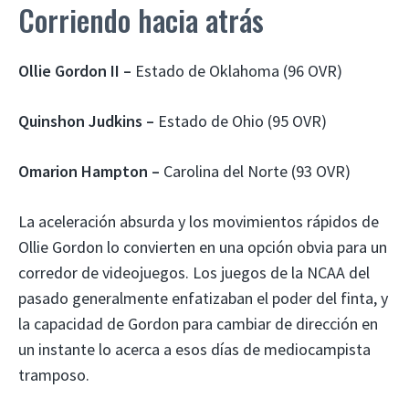
Corriendo hacia atrás
Ollie Gordon II –
Estado de Oklahoma (96 OVR)
Quinshon Judkins –
Estado de Ohio (95 OVR)
Omarion Hampton –
Carolina del Norte (93 OVR)
La aceleración absurda y los movimientos rápidos de
Ollie Gordon lo convierten en una opción obvia para un
corredor de videojuegos. Los juegos de la NCAA del
pasado generalmente enfatizaban el poder del finta, y
la capacidad de Gordon para cambiar de dirección en
un instante lo acerca a esos días de mediocampista
tramposo.