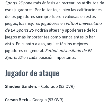
Sports 25
pone más énfasis en recrear los atributos de
esos jugadores. Por lo tanto, si bien las calificaciones
de los jugadores siempre fueron valiosas en estos
juegos, los mejores jugadores en
Fútbol universitario
de EA Sports 25
Podrán alterar y apoderarse de los
juegos más importantes como nunca antes lo han
visto. En cuanto a eso, aquí están los mejores
jugadores en general.
Fútbol universitario de EA
Sports 25
en cada posición importante.
Jugador de ataque
Shedeur Sanders
– Colorado (93 OVR)
Carson Beck
– Georgia (93 OVR)