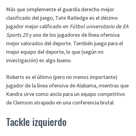
Más que simplemente el guardia derecho mejor
clasificado del juego, Tate Ratledge es el décimo
jugador mejor calificado en
Fútbol universitario de EA
Sports 25
y uno de los jugadores de línea ofensiva
mejor valorados del deporte. También juega para el
mejor equipo del deporte, lo que (según mi
investigación) es algo bueno.
Roberts es el último (pero no menos importante)
jugador de la línea ofensiva de Alabama, mientras que
Kandra sirve como ancla para un equipo competitivo
de Clemson atrapado en una conferencia brutal.
Tackle izquierdo