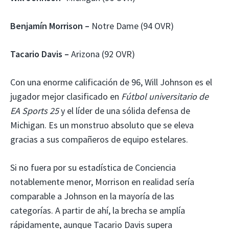
Benjamín Morrison –
Notre Dame (94 OVR)
Tacario Davis –
Arizona (92 OVR)
Con una enorme calificación de 96, Will Johnson es el
jugador mejor clasificado en
Fútbol universitario de
EA Sports 25
y el líder de una sólida defensa de
Michigan. Es un monstruo absoluto que se eleva
gracias a sus compañeros de equipo estelares.
Si no fuera por su estadística de Conciencia
notablemente menor, Morrison en realidad sería
comparable a Johnson en la mayoría de las
categorías. A partir de ahí, la brecha se amplía
rápidamente, aunque Tacario Davis supera