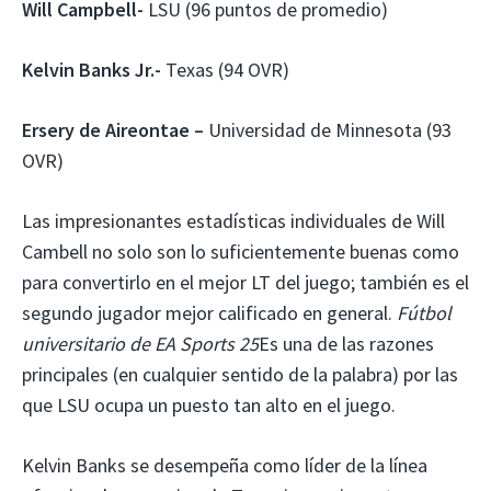
Will Campbell-
LSU (96 puntos de promedio)
Kelvin Banks Jr.-
Texas (94 OVR)
Ersery de Aireontae –
Universidad de Minnesota (93
OVR)
Las impresionantes estadísticas individuales de Will
Cambell no solo son lo suficientemente buenas como
para convertirlo en el mejor LT del juego; también es el
segundo jugador mejor calificado en general.
Fútbol
universitario de EA Sports 25
Es una de las razones
principales (en cualquier sentido de la palabra) por las
que LSU ocupa un puesto tan alto en el juego.
Kelvin Banks se desempeña como líder de la línea