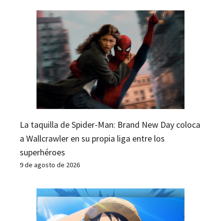
La taquilla de Spider-Man: Brand New Day coloca
a Wallcrawler en su propia liga entre los
superhéroes
9 de agosto de 2026