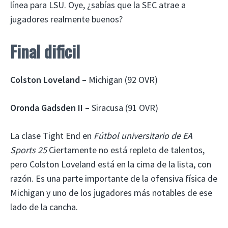
línea para LSU. Oye, ¿sabías que la SEC atrae a
jugadores realmente buenos?
Final dificil
Colston Loveland –
Michigan (92 OVR)
Oronda Gadsden II –
Siracusa (91 OVR)
La clase Tight End en
Fútbol universitario de EA
Sports 25
Ciertamente no está repleto de talentos,
pero Colston Loveland está en la cima de la lista, con
razón. Es una parte importante de la ofensiva física de
Michigan y uno de los jugadores más notables de ese
lado de la cancha.