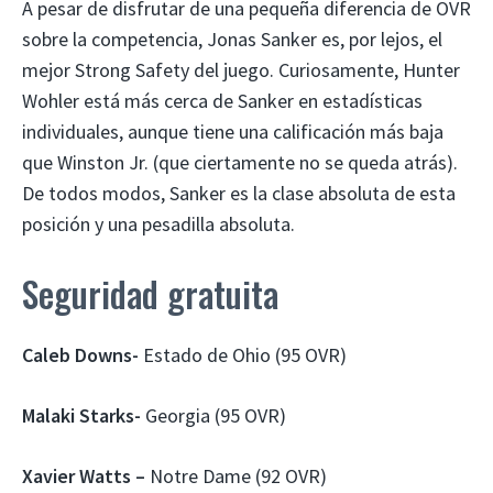
A pesar de disfrutar de una pequeña diferencia de OVR
sobre la competencia, Jonas Sanker es, por lejos, el
mejor Strong Safety del juego. Curiosamente, Hunter
Wohler está más cerca de Sanker en estadísticas
individuales, aunque tiene una calificación más baja
que Winston Jr. (que ciertamente no se queda atrás).
De todos modos, Sanker es la clase absoluta de esta
posición y una pesadilla absoluta.
Seguridad gratuita
Caleb Downs-
Estado de Ohio (95 OVR)
Malaki Starks-
Georgia (95 OVR)
Xavier Watts –
Notre Dame (92 OVR)