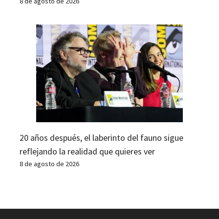
8 de agosto de 2026
20 años después, el laberinto del fauno sigue
reflejando la realidad que quieres ver
8 de agosto de 2026