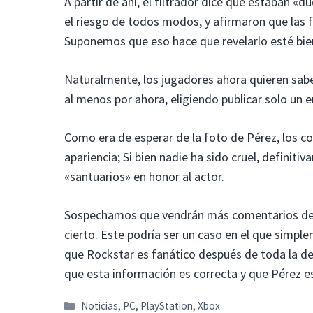
A partir de ahí, el filtrador dice que estaban «d
el riesgo de todos modos, y afirmaron que las 
Suponemos que eso hace que revelarlo esté b
Naturalmente, los jugadores ahora quieren sabe
al menos por ahora, eligiendo publicar solo un
Como era de esperar de la foto de Pérez, los 
apariencia; Si bien nadie ha sido cruel, definit
«santuarios» en honor al actor.
Sospechamos que vendrán más comentarios de e
cierto. Este podría ser un caso en el que simpl
que Rockstar es fanático después de toda la de
que esta información es correcta y que Pérez e
Categorías
Noticias
,
PC
,
PlayStation
,
Xbox