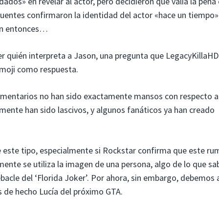
udados» en revelar al actor, pero decidieron que valía la pena 
fuentes confirmaron la identidad del actor «hace un tiempo»
ien entonces…
r quién interpreta a Jason, una pregunta que LegacyKillaHD 
 emoji como respuesta.
comentarios no han sido exactamente mansos con respecto a
ivamente han sido lascivos, y algunos fanáticos ya han creado
ste tipo, especialmente si Rockstar confirma que este ru
emente se utiliza la imagen de una persona, algo de lo que 
bacle del ‘Florida Joker’. Por ahora, sin embargo, debemos
s de hecho Lucía del próximo GTA.