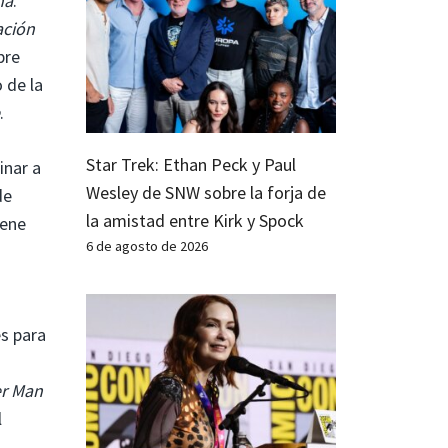
ña
.
ación
bre
 de la
.
Star Trek: Ethan Peck y Paul
inar a
Wesley de SNW sobre la forja de
de
la amistad entre Kirk y Spock
iene
6 de agosto de 2026
s para
r Man
l