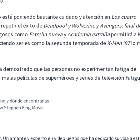
o está poniendo bastante cuidado y atención en
Los cuatro
repetir el éxito de
Deadpool y Wolverine
y
Avengers: final d
esgosos como
Estrella nueva
y
Academia extraña
permitirá a 
haciendo series como la segunda temporada de
X-Men ’97
lo 
a demostrado que las personas no experimentan fatiga de
las películas de superhéroes y series de televisión Fatigu
ano y dónde encontrarlas
w Stephen King Movie
. Un amante y experto en videojuegos que ha dedicado su vida a es