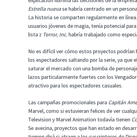
explicación ilumina las decisiones de la empres
Estrella nueva
se habría centrado en un persona
La historia se comparten regularmente en línea
usuarios jóvenes de magia, tenía potencial par
lista z
Terror, Inc.
habría trabajado como especi
No es difícil ver cómo estos proyectos podrían 
los espectadores saltando por la serie, ya que 
saturar el mercado con una bomba de personaj
lazos particularmente fuertes con los Vengador
atractivo para los espectadores casuales.
Las campañas promocionales para
Capitán Amé
Marvel, como si estuvieran felices de ver cualq
Television y Marvel Animation todavía tienen
Co
Se avecina, proyectos que han estado en desarr
tiempo dirá si atraen a los suscriptores de Disn