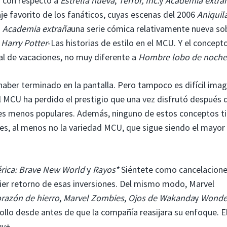
a con respecto a
Estrella nueva
,
Terror, Inc.
y
Academia extra
je favorito de los fanáticos, cuyas escenas del 2006
Aniquil
.
Academia extraña
una serie cómica relativamente nueva so
a
Harry Potter
-Las historias de estilo en el MCU. Y el concepto
al de vacaciones, no muy diferente a
Hombre lobo de noche
haber terminado en la pantalla. Pero tampoco es difícil imag
el MCU ha perdido el prestigio que una vez disfrutó después 
es menos populares. Además, ninguno de estos conceptos t
es, al menos no la variedad MCU, que sigue siendo el mayor
rica: Brave New World
y
Rayos*
Siéntete como cancelacione
uier retorno de esas inversiones. Del mismo modo, Marvel
razón de hierro
,
Marvel Zombies
,
Ojos de Wakanda
y
Wonde
ollo desde antes de que la compañía reasijara su enfoque. E
ey+.