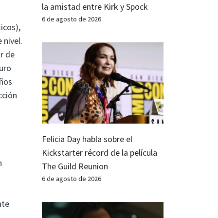
la amistad entre Kirk y Spock
6 de agosto de 2026
icos),
 nivel.
r de
duro
eños
cción
Felicia Day habla sobre el
Kickstarter récord de la película
n
The Guild Reunion
6 de agosto de 2026
nte