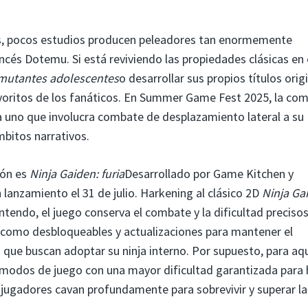
ps, pocos estudios producen peleadores tan enormemente
ncés Dotemu. Si está reviviendo las propiedades clásicas en 
 mutantes adolescentes
o desarrollar sus propios títulos orig
avoritos de los fanáticos. En Summer Game Fest 2025, la co
a uno que involucra combate de desplazamiento lateral a su
bitos narrativos.
ión es
Ninja Gaiden: furia
Desarrollado por Game Kitchen y
lanzamiento el 31 de julio. Harkening al clásico 2D
Ninja Ga
tendo, el juego conserva el combate y la dificultad precisos
s como desbloqueables y actualizaciones para mantener el
 que buscan adoptar su ninja interno. Por supuesto, para aq
odos de juego con una mayor dificultad garantizada para 
jugadores cavan profundamente para sobrevivir y superar la