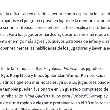
er la dificultad en el lado superior (como esperaría los fanát
rápidos y el juego receptivo en lugar de la memorización de
 sentirse intensos pero siempre justos», explica el producto
dreu. «Para los jugadores hardcore, desarrollamos un modo 
to enemigo más agresivo, nuevos patrones de jefes y dis
bar realmente las habilidades de los jugadores y llevar la a
nte de la franquicia, Ryu Hayabusa,
Furioso
Los jugadores
e Ryu, Kenji Mozu y Black Spider Clan Warrior Kumori. Cada
distintos que son más notables, ya que los jugadores puede
e también pueden fusionarse en un guerrero compuesto de
o miraba al 2d
Ninja Gaiden
títulos para
Furioso
‘S Gameplay
e de ritmo rápido y elegante prominente en el 3D más recie
estilos de Playstyles de Kenji y Kumori.