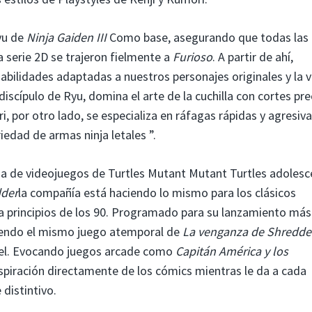
Ryu de
Ninja Gaiden III
Como base, asegurando que todas las
a serie 2D se trajeron fielmente a
Furioso
. A partir de ahí,
ilidades adaptadas a nuestros personajes originales y la v
iscípulo de Ryu, domina el arte de la cuchilla con cortes pre
 por otro lado, se especializa en ráfagas rápidas y agresiv
iedad de armas ninja letales ”.
ia de videojuegos de Turtles Mutant Mutant Turtles adoles
dder
la compañía está haciendo lo mismo para los clásicos
a principios de los 90. Programado para su lanzamiento más
endo el mismo juego atemporal de
La venganza de Shredde
rvel. Evocando juegos arcade como
Capitán América y los
nspiración directamente de los cómics mientras le da a cada
 distintivo.