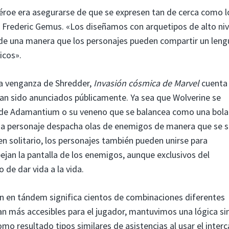
éroe era asegurarse de que se expresen tan de cerca como l
os Frederic Gemus. «Los diseñamos con arquetipos de alto niv
de una manera que los personajes pueden compartir un leng
icos».
la venganza de Shredder,
Invasión cósmica de Marvel
cuenta
 han sido anunciados públicamente. Ya sea que Wolverine se
s de Adamantium o su veneno que se balancea como una bola
da personaje despacha olas de enemigos de manera que se s
en solitario, los personajes también pueden unirse para
n la pantalla de los enemigos, aunque exclusivos del
de dar vida a la vida.
n en tándem significa cientos de combinaciones diferentes
ean más accesibles para el jugador, mantuvimos una lógica si
mo resultado tipos similares de asistencias al usar el inter