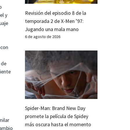
o
Revisión del episodio 8 de la
el y
temporada 2 de X-Men ’97:
uaje
Jugando una mala mano
6 de agosto de 2026
 con
 de
iente
Spider-Man: Brand New Day
promete la película de Spidey
milar
más oscura hasta el momento
cambio