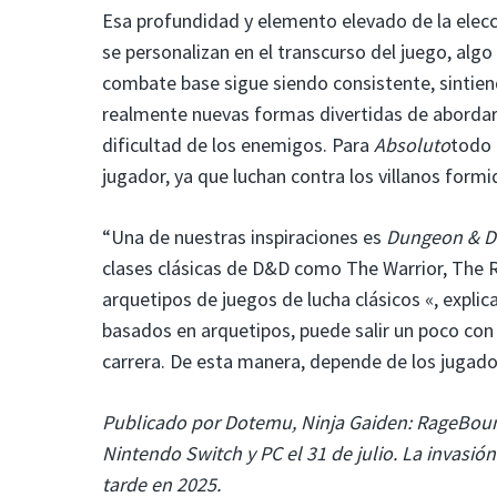
Esa profundidad y elemento elevado de la elecc
se personalizan en el transcurso del juego, algo
combate base sigue siendo consistente, sintie
realmente nuevas formas divertidas de abordar
dificultad de los enemigos. Para
Absoluto
todo 
jugador, ya que luchan contra los villanos form
“Una de nuestras inspiraciones es
Dungeon & D
clases clásicas de D&D como The Warrior, The R
arquetipos de juegos de lucha clásicos «, explic
basados ​​en arquetipos, puede salir un poco co
carrera. De esta manera, depende de los jugador
Publicado por Dotemu, Ninja Gaiden: RageBound 
Nintendo Switch y PC el 31 de julio. La invasi
tarde en 2025.