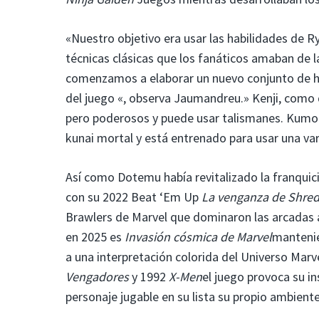
«Nuestro objetivo era usar las habilidades de 
técnicas clásicas que los fanáticos amaban de l
comenzamos a elaborar un nuevo conjunto de hab
del juego «, observa Jaumandreu.» Kenji, como d
pero poderosos y puede usar talismanes. Kumori,
kunai mortal y está entrenado para usar una var
Así como Dotemu había revitalizado la franquic
con su 2022 Beat ‘Em Up
La venganza de Shre
Brawlers de Marvel que dominaron las arcadas 
en 2025 es
Invasión cósmica de Marvel
manteni
a una interpretación colorida del Universo Ma
Vengadores
y 1992
X-Men
el juego provoca su i
personaje jugable en su lista su propio ambiente