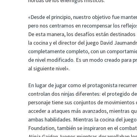
hordas de los enemigos místicos.
«Desde el principio, nuestro objetivo fue manten
pero nos centramos en recompensar los reflejos 
De esta manera, los desafíos están destinados a
la cocina y el director del juego David Jauman
completamente completo, con un comportamien
de nivel modificado. Es un modo creado para pro
al siguiente nivel».
En lugar de jugar como el protagonista recurre
controlan dos ninjas diferentes: el protegido d
personaje tiene sus conjuntos de movimientos 
acceder a ataques más avanzados, mientras qu
ambas habilidades. Mientras la cocina del jueg
Foundation, también se inspiraron en el combat
Ninja Gaiden
Juegos mientras desarrollaban los 