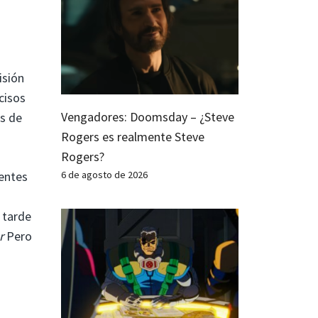
isión
cisos
Vengadores: Doomsday – ¿Steve
as de
Rogers es realmente Steve
Rogers?
centes
6 de agosto de 2026
 tarde
r
Pero