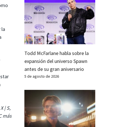
cómo
 la
a
Todd McFarlane habla sobre la
r
expansión del universo Spawn
antes de su gran aniversario
estar
5 de agosto de 2026
a
 | S,
PC más