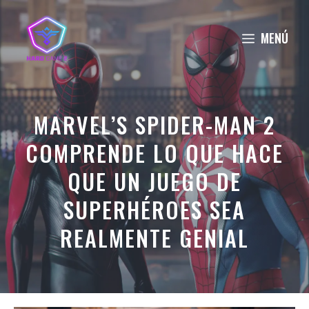
Saltar
al
MENÚ
contenido
MARVEL’S SPIDER-MAN 2
COMPRENDE LO QUE HACE
QUE UN JUEGO DE
SUPERHÉROES SEA
REALMENTE GENIAL