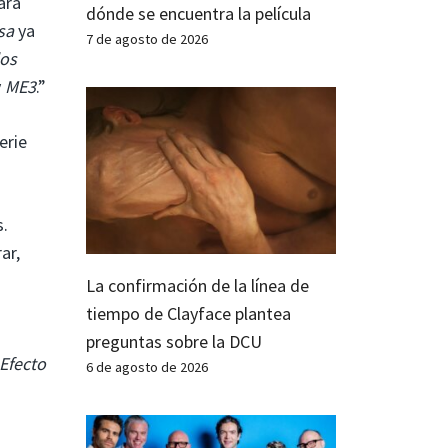
ara
dónde se encuentra la película
sa
ya
7 de agosto de 2026
os
y
ME3
.”
erie
s.
ar,
La confirmación de la línea de
tiempo de Clayface plantea
preguntas sobre la DCU
Efecto
6 de agosto de 2026