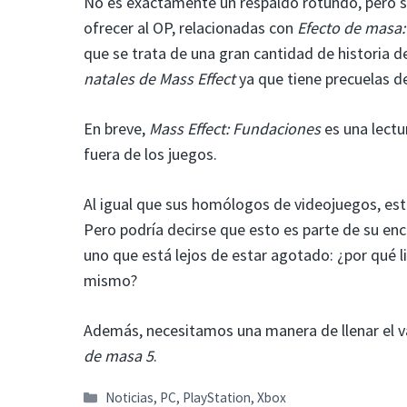
No es exactamente un respaldo rotundo, pero s
ofrecer al OP, relacionadas con
Efecto de masa
que se trata de una gran cantidad de historia 
natales de Mass Effect
ya que tiene precuelas d
En breve,
Mass Effect: Fundaciones
es una lectu
fuera de los juegos.
Al igual que sus homólogos de videojuegos, est
Pero podría decirse que esto es parte de su en
uno que está lejos de estar agotado: ¿por qué l
mismo?
Además, necesitamos una manera de llenar el v
de masa 5
.
Categorías
Noticias
,
PC
,
PlayStation
,
Xbox