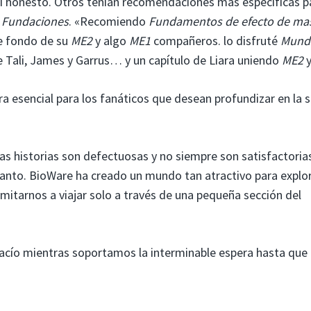
í honesto. Otros tenían recomendaciones más específicas p
: Fundaciones
. «Recomiendo
Fundamentos de efecto de ma
de fondo de su
ME2
y algo
ME1
compañeros. lo disfruté
Mund
e Tali, James y Garrus… y un capítulo de Liara uniendo
ME2
ra esencial para los fanáticos que desean profundizar en la s
as historias son defectuosas y no siempre son satisfactoria
canto. BioWare ha creado un mundo tan atractivo para explor
imitarnos a viajar solo a través de una pequeña sección del
acío mientras soportamos la interminable espera hasta que