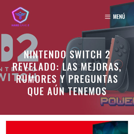
Saltar
al
MENÚ
contenido
NINTENDO SWITCH 2
REVELADO: LAS MEJORAS,
RUMORES Y PREGUNTAS
QUE AÚN TENEMOS