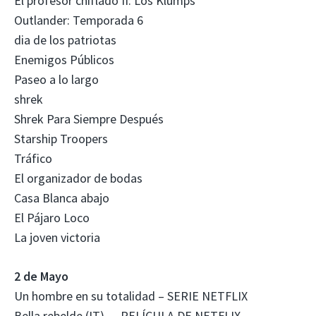
El profesor chiflado II: Los Klumps
Outlander: Temporada 6
dia de los patriotas
Enemigos Públicos
Paseo a lo largo
shrek
Shrek Para Siempre Después
Starship Troopers
Tráfico
El organizador de bodas
Casa Blanca abajo
El Pájaro Loco
La joven victoria
2 de Mayo
Un hombre en su totalidad – SERIE NETFLIX
Bella rebelde (IT) — PELÍCULA DE NETFLIX