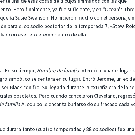
emente una de esas cosas de dibujos animados con las que
iento. Pero finalmente, ya fue suficiente, y en “Ocean's Thr
pequeña Susie Swanson. No hicieron mucho con el personaje 
ón para el episodio posterior de la temporada 7, «Stew-Roid
iar con ese feto eterno dentro de ella.
sí. En su tiempo,
Hombre de familia
Intentó ocupar el lugar 
ro simbólico se sentara en su lugar. Entró Jerome, un ex de
ser Black con fro. Su llegada durante la extraña era de la se
ciales obsoletos. Pero cuando cancelaron Cleveland, regresó
e familia
Al equipo le encanta burlarse de su fracaso cada v
e durara tanto (cuatro temporadas y 88 episodios) fue una