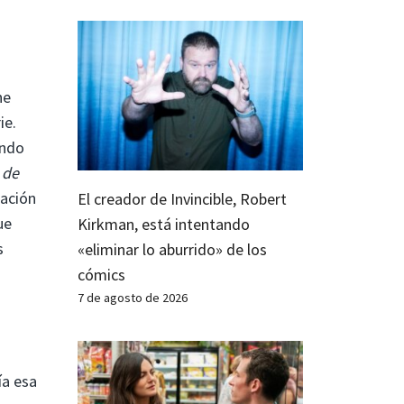
he
ie.
ando
 de
lación
El creador de Invincible, Robert
ue
Kirkman, está intentando
s
«eliminar lo aburrido» de los
cómics
7 de agosto de 2026
ía esa