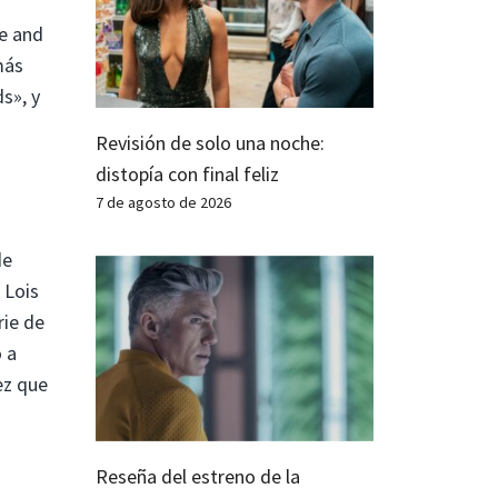
ee and
más
s», y
Revisión de solo una noche:
distopía con final feliz
7 de agosto de 2026
de
 Lois
rie de
 a
ez que
Reseña del estreno de la