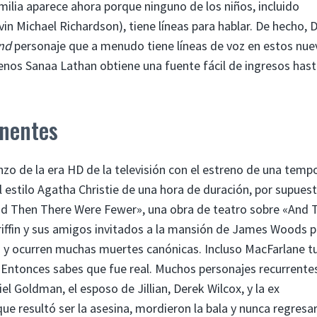
ilia aparece ahora porque ninguno de los niños, incluido
evin Michael Richardson), tiene líneas para hablar. De hecho,
nd
personaje que a menudo tiene líneas de voz en estos nue
nos Sanaa Lathan obtiene una fuente fácil de ingresos hast
nentes
o de la era HD de la televisión con el estreno de una temp
 estilo Agatha Christie de una hora de duración, por supuest
And Then There Were Fewer», una obra de teatro sobre «And 
Griffin y sus amigos invitados a la mansión de James Woods 
. y ocurren muchas muertes canónicas. Incluso MacFarlane t
. Entonces sabes que fue real. Muchos personajes recurrente
l Goldman, el esposo de Jillian, Derek Wilcox, y la ex
e resultó ser la asesina, mordieron la bala y nunca regresa