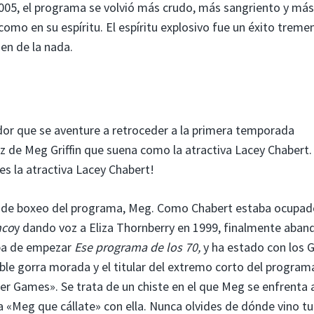
2005, el programa se volvió más crudo, más sangriento y más
 como en su espíritu. El espíritu explosivo fue un éxito treme
en de la nada.
or que se aventure a retroceder a la primera temporada
z de Meg Griffin que suena como la atractiva Lacey Chabert.
es la atractiva Lacey Chabert!
co de boxeo del programa, Meg. Como Chabert estaba ocupad
nco
y dando voz a Eliza Thornberry en 1999, finalmente aba
baba de empezar
Ese programa de los 70,
y ha estado con los Gr
le gorra morada y el titular del extremo corto del program
ter Games». Se trata de un chiste en el que Meg se enfrenta 
 «Meg que cállate» con ella. Nunca olvides de dónde vino tu