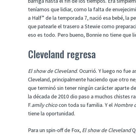
barriga hasta el fin de los tiempos. Era simpl
teníamos que lidiar, como la falta de envejecim
a Half” de la temporada 7, nació esa bebé, la 
que patearle el trasero a Stewie como preparaci
eso es todo. Pero bueno, Bonnie no tiene que lid
Cleveland regresa
El show de Cleveland
. Ocurrió. Y luego no fue a
Cleveland, principalmente haciendo que otro neg
que terminó sin tener ningún carácter aparte de 
la década de 2010 dio paso a muchos chistes ra
F.
amily chico
con toda su familia. Y el
Hombre d
tiene la oportunidad.
Para un spin-off de Fox,
El show de Cleveland
Qu