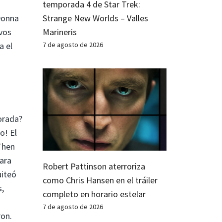
temporada 4 de Star Trek:
 Donna
Strange New Worlds – Valles
vos
Marineris
a el
7 de agosto de 2026
orada?
o! El
Then
para
Robert Pattinson aterroriza
uiteó
como Chris Hansen en el tráiler
s,
completo en horario estelar
7 de agosto de 2026
ron.