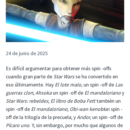
24 de junio de 2025
Es difícil argumentar para obtener más spin -offs
cuando gran parte de
Star Wars
se ha convertido en
eso últimamente. Hay
El lote malo,
un spin -off de
Las
guerras clon
;
Ahsoka
un spin -off de
El mandaloriano
y
Star Wars: rebeldes
;
El libro de Boba Fett
también un
spin -off de
El mandaloriano
;
Obi-wan kenobi
un spin -
off de la trilogía de la precuela; y
Andor,
un spin -off de
Pícaro uno
. Y, sin embargo, por mucho que algunos de