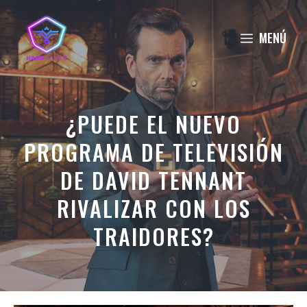
Saltar
al
MENÚ
contenido
¿PUEDE EL NUEVO
PROGRAMA DE TELEVISIÓN
DE DAVID TENNANT
RIVALIZAR CON LOS
TRAIDORES?