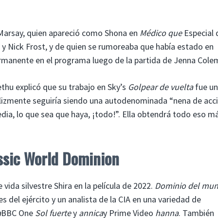
 Marsay, quien apareció como Shona en
Médico que
Especial 
 y Nick Frost, y de quien se rumoreaba que había estado en
manente en el programa luego de la partida de Jenna Cole
ethu explicó que su trabajo en Sky’s
Golpear de vuelta
fue u
felizmente seguiría siendo una autodenominada “nena de acci
dia, lo que sea que haya, ¡todo!”. Ella obtendrá todo eso m
assic World Dominion
 vida silvestre Shira en la película de 2022.
Dominio del mu
es del ejército y un analista de la CIA en una variedad de
a
BBC One
Sol fuerte
y
annica
y Prime Video
hanna
. También