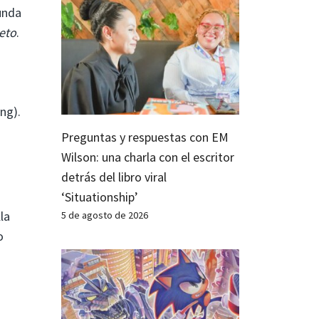
unda
eto
.
n
ng).
Preguntas y respuestas con EM
Wilson: una charla con el escritor
detrás del libro viral
‘Situationship’
la
5 de agosto de 2026
o