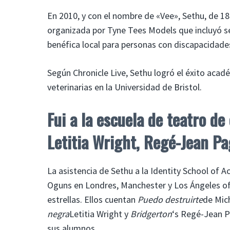
En 2010, y con el nombre de «Vee», Sethu, de 
organizada por Tyne Tees Models que incluyó se
benéfica local para personas con discapacidades
Según Chronicle Live, Sethu logró el éxito acadé
veterinarias en la Universidad de Bristol.
Fui a la escuela de teatro de
Letitia Wright, Regé-Jean P
La asistencia de Sethu a la Identity School of 
Oguns en Londres, Manchester y Los Ángeles of
estrellas. Ellos cuentan
Puedo destruirte
de Mic
negra
Letitia Wright y
Bridgerton
‘s Regé-Jean P
sus alumnos.