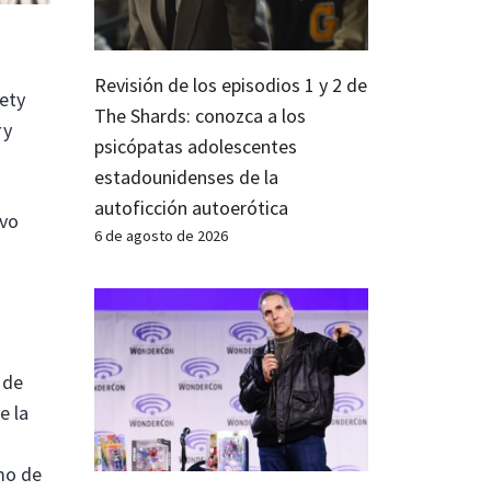
Revisión de los episodios 1 y 2 de
iety
The Shards: conozca a los
r
y
psicópatas adolescentes
estadounidenses de la
autoficción autoerótica
evo
6 de agosto de 2026
 de
e la
imo de