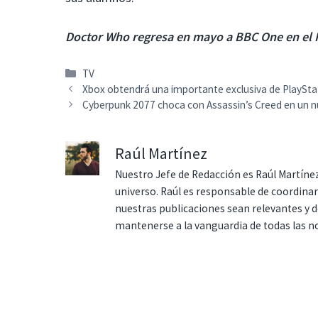
Doctor Who regresa en mayo a BBC One en el 
Categorías
TV
Xbox obtendrá una importante exclusiva de PlaySt
Cyberpunk 2077 choca con Assassin’s Creed en un n
Raúl Martínez
Nuestro Jefe de Redacción es Raúl Martínez
universo. Raúl es responsable de coordina
nuestras publicaciones sean relevantes y de
mantenerse a la vanguardia de todas las n