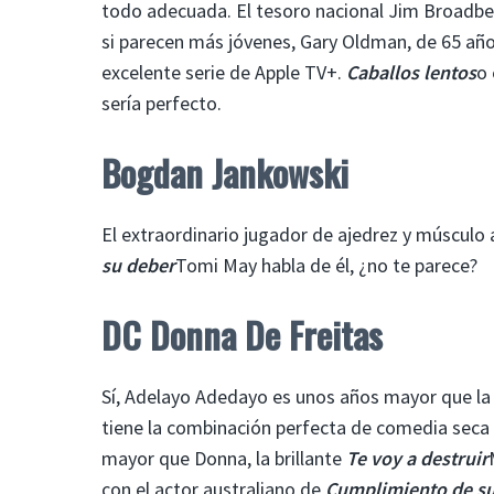
todo adecuada. El tesoro nacional Jim Broadben
si parecen más jóvenes, Gary Oldman, de 65 año
excelente serie de Apple TV+.
Caballos lentos
o 
sería perfecto.
Bogdan Jankowski
El extraordinario jugador de ajedrez y múscul
su deber
Tomi May habla de él, ¿no te parece?
DC Donna De Freitas
Sí, Adelayo Adedayo es unos años mayor que la 
tiene la combinación perfecta de comedia seca
mayor que Donna, la brillante
Te voy a destruir
con el actor australiano de
Cumplimiento de su