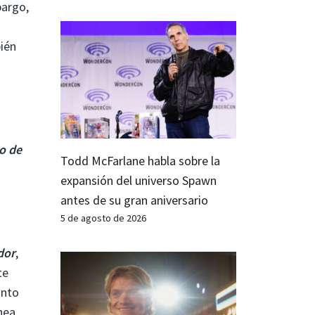
bargo,
bién
o de
Todd McFarlane habla sobre la
expansión del universo Spawn
antes de su gran aniversario
5 de agosto de 2026
dor
,
te
unto
nea