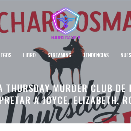
UEGOS
LIBRO
STREAMING
TENDENCIAS
NUES
LA THURSDAY MURDER CLUB DE 
PRETAR A JOYCE, ELIZABETH, R