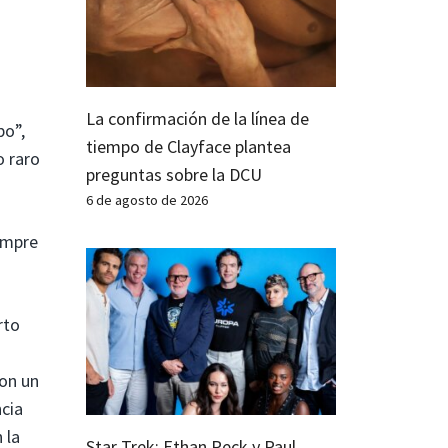
La confirmación de la línea de
po”,
tiempo de Clayface plantea
o raro
preguntas sobre la DCU
6 de agosto de 2026
ompre
.
rto
con un
ncia
 la
Star Trek: Ethan Peck y Paul