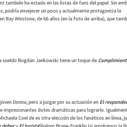
t también ha estado en las listas de fans del papel. Sin em
s, podría envejecer un poco y actualmente protagoniza la
en Ray Winstone, de 66 años (en la foto de arriba), que tam
o a sueldo Bogdan Jankowski tiene un toque de
Cumplimient
joven Donna, pero a juzgar por su actuación en
El responde
 e impresionantes dotes dramáticas para lograrlo. Igualmen
Michaela Coel de es otra elección de los fanáticos en línea, j
 deber
y
El turista
Shalom Brune-Franklin (si ampliamos la lí