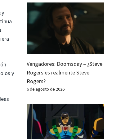
ay
tinua
a
iera
Vengadores: Doomsday – ¿Steve
ión
Rogers es realmente Steve
 ojos y
Rogers?
6 de agosto de 2026
deas