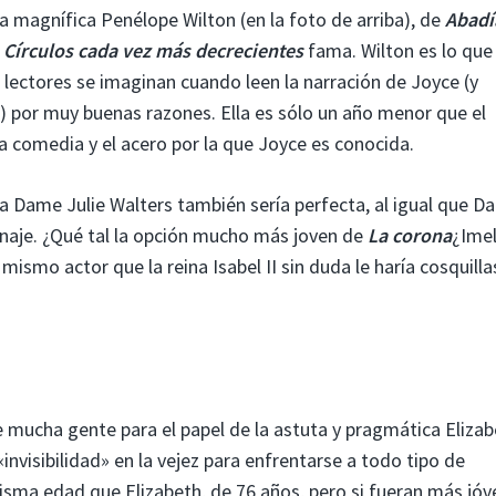
la magnífica Penélope Wilton (en la foto de arriba), de
Abadí
y
Círculos cada vez más decrecientes
fama. Wilton es lo que
lectores se imaginan cuando leen la narración de Joyce (y
 por muy buenas razones. Ella es sólo un año menor que el
la comedia y el acero por la que Joyce es conocida.
a Dame Julie Walters también sería perfecta, al igual que 
onaje. ¿Qué tal la opción mucho más joven de
La corona
¿Ime
mismo actor que la reina Isabel II sin duda le haría cosquilla
mucha gente para el papel de la astuta y pragmática Elizab
nvisibilidad» en la vejez para enfrentarse a todo tipo de
sma edad que Elizabeth, de 76 años, pero si fueran más jóv