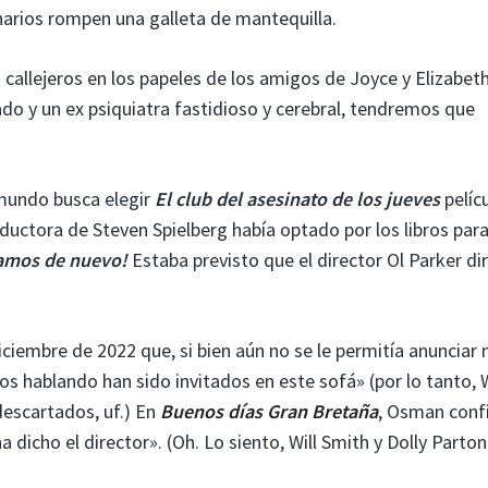
narios rompen una galleta de mantequilla.
s callejeros en los papeles de los amigos de Joyce y Elizabet
ado y un ex psiquiatra fastidioso y cerebral, tendremos que
mundo busca elegir
El club del asesinato de los jueves
pelícu
oductora de Steven Spielberg había optado por los libros par
amos de nuevo!
Estaba previsto que el director Ol Parker dir
ciembre de 2022 que, si bien aún no se le permitía anunciar 
 hablando han sido invitados en este sofá» (por lo tanto, W
descartados, uf.) En
Buenos días Gran Bretaña
, Osman conf
 dicho el director». (Oh. Lo siento, Will Smith y Dolly Parton