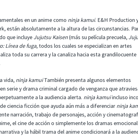
ndamentales en un anime como
ninja kamui
. E&H Production y
k, están absolutamente a la altura de las circunstancias. Par
do que incluye
Jujutsu Kaisen
(más su película precuela,
Juj
o: Línea de fuga
, todos los cuales se especializan en artes
iza toda su carrera y la canaliza hacia esta grandilocuente
.
a vida,
ninja kamui
También presenta algunos elementos
 en serie y drama criminal cargado de venganza que atravies
erpetuamente a la audiencia alerta.
ninja kamui
incluso inc
de ciencia ficción que ayuda aún más a diferenciar
ninja ka
lente narración, trabajo de personajes, acción y cinematogra
nime, el cine de acción o simplemente los dramas emocional
narrativa y la hábil trama del anime condicionará a la audienc