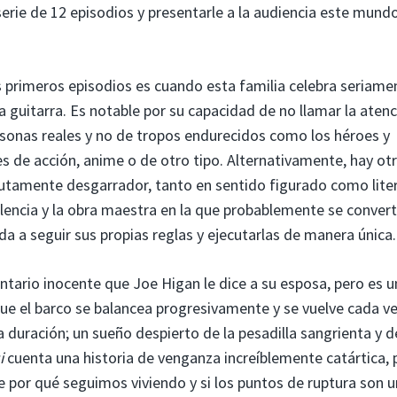
rie de 12 episodios y presentarle a la audiencia este mundo
 primeros episodios es cuando esta familia celebra seriame
a guitarra. Es notable por su capacidad de no llamar la atenc
ersonas reales y no de tropos endurecidos como los héroes y
es de acción, anime o de otro tipo. Alternativamente, hay ot
utamente desgarrador, tanto en sentido figurado como liter
encia y la obra maestra en la que probablemente se converti
da a seguir sus propias reglas y ejecutarlas de manera única.
tario inocente que Joe Higan le dice a su esposa, pero es u
 que el barco se balancea progresivamente y se vuelve cada v
a duración; un sueño despierto de la pesadilla sangrienta y d
i
cuenta una historia de venganza increíblemente catártica, 
por qué seguimos viviendo y si los puntos de ruptura son u