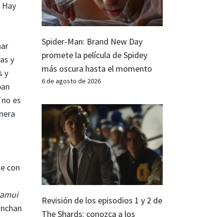
. Hay
Spider-Man: Brand New Day
nar
promete la película de Spidey
as y
más oscura hasta el momento
s y
6 de agosto de 2026
pan
no es
onera
se con
a
kamui
Revisión de los episodios 1 y 2 de
anchan
The Shards: conozca a los