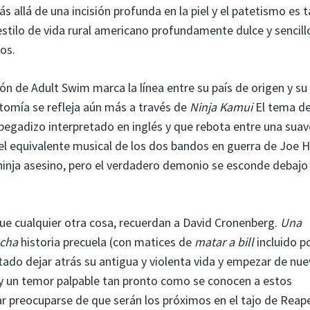
ás allá de una incisión profunda en la piel y el patetismo es 
estilo de vida rural americano profundamente dulce y sencill
os.
n de Adult Swim marca la línea entre su país de origen y su 
otomía se refleja aún más a través de
Ninja Kamui
El tema d
pegadizo interpretado en inglés y que rebota entre una suav
el equivalente musical de los dos bandos en guerra de Joe H
inja asesino, pero el verdadero demonio se esconde debajo
e cualquier otra cosa, recuerdan a David Cronenberg.
Una
cha
historia precuela (con matices de
matar a bill
incluido po
tado dejar atrás su antigua y violenta vida y empezar de nu
y un temor palpable tan pronto como se conocen a estos
ar preocuparse de que serán los próximos en el tajo de Reape