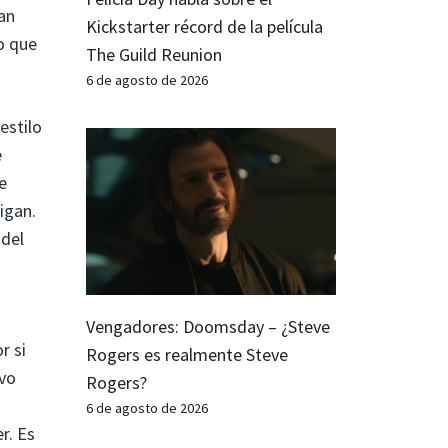
tan
Kickstarter récord de la película
o que
The Guild Reunion
6 de agosto de 2026
estilo
e
e
igan.
 del
Vengadores: Doomsday – ¿Steve
r si
Rogers es realmente Steve
evo
Rogers?
6 de agosto de 2026
r. Es