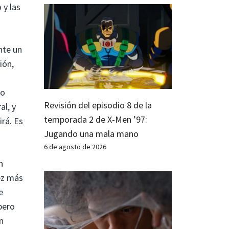
 y las
nte un
ión,
ro
Revisión del episodio 8 de la
al, y
temporada 2 de X-Men ’97:
rá. Es
Jugando una mala mano
6 de agosto de 2026
n
ez más
e
pero
n