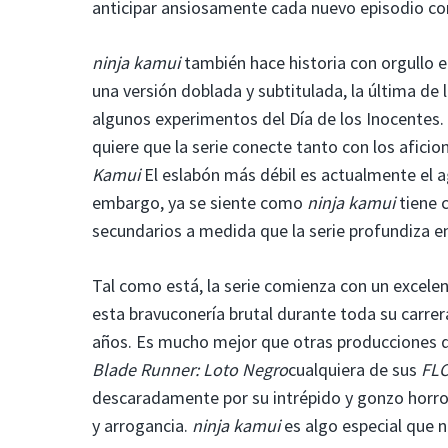
anticipar ansiosamente cada nuevo episodio com
ninja kamui
también hace historia con orgullo e
una versión doblada y subtitulada, la última de
algunos experimentos del Día de los Inocentes.
quiere que la serie conecte tanto con los afici
Kamui
El eslabón más débil es actualmente el a
embargo, ya se siente como
ninja kamui
tiene 
secundarios a medida que la serie profundiza en
Tal como está, la serie comienza con un excele
esta bravuconería brutal durante toda su carrer
años. Es mucho mejor que otras producciones 
Blade Runner: Loto Negro
cualquiera de sus
FL
descaradamente por su intrépido y gonzo horror
y arrogancia.
ninja kamui
es algo especial que 