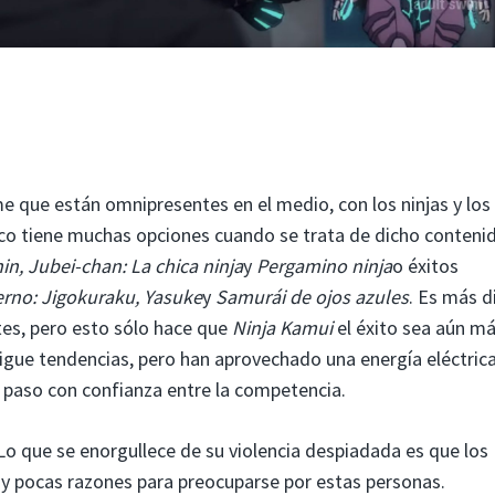
 que están omnipresentes en el medio, con los ninjas y los
blico tiene muchas opciones cuando se trata de dicho conteni
n, Jubei-chan: La chica ninja
y
Pergamino ninja
o éxitos
ierno: Jigokuraku, Yasuke
y
Samurái de ojos azules
. Es más di
tes, pero esto sólo hace que
Ninja Kamui
el éxito sea aún m
sigue tendencias, pero han aprovechado una energía eléctric
 paso con confianza entre la competencia.
o que se enorgullece de su violencia despiadada es que los
ay pocas razones para preocuparse por estas personas.