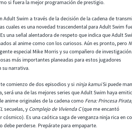
o si fuera la mejor programación de prestigio.
n Adult Swim a través de la decisión de la cadena de transmi
 las cuales es una novedad trascendental para Adult Swim fu
 Es una señal alentadora de respeto que indica que Adult S
onados al anime como con los curiosos. Aún es pronto, pero
N
gente especial Mike Morris y su compañero de investigación.
cosas más importantes planeadas para estos jugadores
 su narrativa.
nte comienzo de dos episodios y si
ninja kamui
Si puede man
a, será una de las mejores series que Adult Swim haya emiti
de anime originales de la cadena como
Fena: Princesa Pirata
CL
secuelas, y
Complejo de Vivienda C
(que me encantó
 cósmico). Es una caótica saga de venganza ninja rica en c
no debe perderse. Prepárate para empaparte.