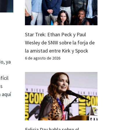
Star Trek: Ethan Peck y Paul
Wesley de SNW sobre la forja de
la amistad entre Kirk y Spock
6 de agosto de 2026
do, ya
fícil
ás
a aquí
Felicia Day habla sobre el