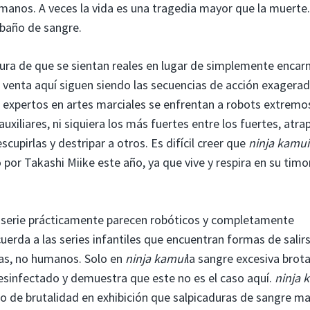
manos. A veces la vida es una tragedia mayor que la muerte
 baño de sangre.
ura de que se sientan reales en lugar de simplemente encar
e venta aquí siguen siendo las secuencias de acción exagerad
 expertos en artes marciales se enfrentan a robots extremo
iliares, ni siquiera los más fuertes entre los fuertes, atra
scupirlas y destripar a otros. Es difícil creer que
ninja kamui
 por Takashi Miike este año, ya que vive y respira en su tim
a serie prácticamente parecen robóticos y completamente
erda a las series infantiles que encuentran formas de salir
as, no humanos. Solo en
ninja kamui
la sangre excesiva brot
desinfectado y demuestra que este no es el caso aquí.
ninja 
so de brutalidad en exhibición que salpicaduras de sangre m