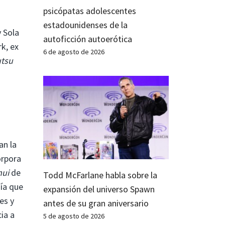
psicópatas adolescentes
estadounidenses de la
 Sola
autoficción autoerótica
k, ex
6 de agosto de 2026
utsu
an la
orpora
mui
de
Todd McFarlane habla sobre la
fía que
expansión del universo Spawn
es y
antes de su gran aniversario
ia a
5 de agosto de 2026