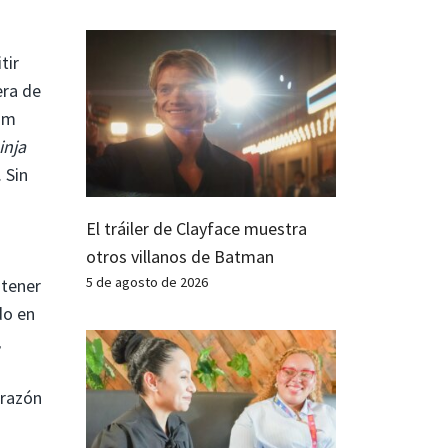
tir
era de
wim
inja
 Sin
El tráiler de Clayface muestra
otros villanos de Batman
5 de agosto de 2026
tener
do en
,
orazón