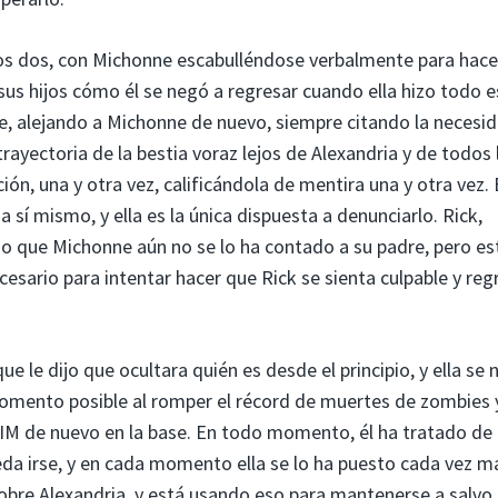
los dos, con Michonne escabulléndose verbalmente para hace
 sus hijos cómo él se negó a regresar cuando ella hizo todo 
me, alejando a Michonne de nuevo, siempre citando la necesi
trayectoria de la bestia voraz lejos de Alexandria y de todos 
n, una y otra vez, calificándola de mentira una y otra vez. 
a sí mismo, y ella es la única dispuesta a denunciarlo. Rick,
o que Michonne aún no se lo ha contado a su padre, pero es
sario para intentar hacer que Rick se sienta culpable y reg
ue le dijo que ocultara quién es desde el principio, y ella se 
omento posible al romper el récord de muertes de zombies 
 DIM de nuevo en la base. En todo momento, él ha tratado de
da irse, y en cada momento ella se lo ha puesto cada vez m
do sobre Alexandria, y está usando eso para mantenerse a salvo