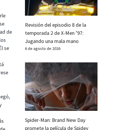
rle
ese
Revisión del episodio 8 de la
dad de
temporada 2 de X-Men ’97:
los
Jugando una mala mano
Él se
6 de agosto de 2026
tá
rese
negó,
y
Spider-Man: Brand New Day
ás
promete la película de Spidey
 de