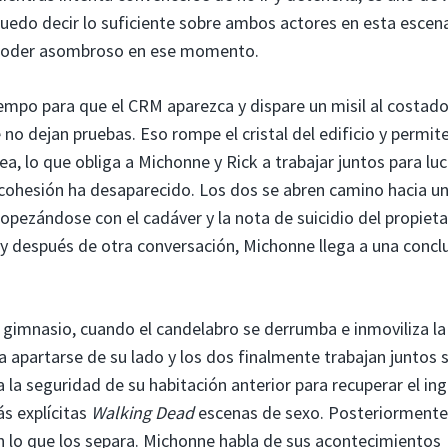
do decir lo suficiente sobre ambos actores en esta escen
 un poder asombroso en ese momento.
tiempo para que el CRM aparezca y dispare un misil al costado
e no dejan pruebas. Eso rompe el cristal del edificio y permit
, lo que obliga a Michonne y Rick a trabajar juntos para lu
 cohesión ha desaparecido. Los dos se abren camino hacia u
tropezándose con el cadáver y la nota de suicidio del propieta
 y después de otra conversación, Michonne llega a una concl
 gimnasio, cuando el candelabro se derrumba e inmoviliza la
a apartarse de su lado y los dos finalmente trabajan juntos s
 a la seguridad de su habitación anterior para recuperar el ing
s explícitas
Walking Dead
escenas de sexo. Posteriormente
 lo que los separa. Michonne habla de sus acontecimientos