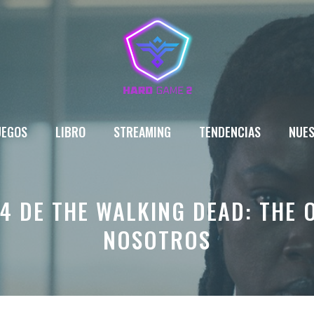
UEGOS
LIBRO
STREAMING
TENDENCIAS
NUES
 4 DE THE WALKING DEAD: THE 
NOSOTROS