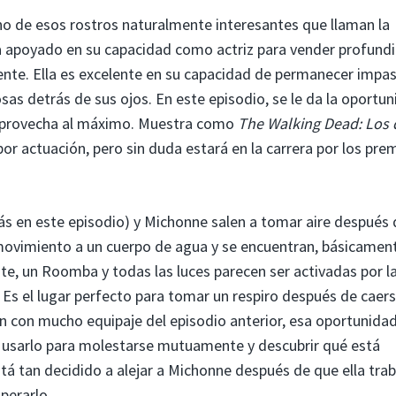
uno de esos rostros naturalmente interesantes que llaman la
 apoyado en su capacidad como actriz para vender profund
nte. Ella es excelente en su capacidad de permanecer impas
as detrás de sus ojos. En este episodio, se le da la oportu
 aprovecha al máximo. Muestra como
The Walking Dead: Los
 actuación, pero sin duda estará en la carrera por los pre
ás en este episodio) y Michonne salen a tomar aire después 
movimiento a un cuerpo de agua y se encuentran, básicament
e, un Roomba y todas las luces parecen ser activadas por l
 Es el lugar perfecto para tomar un respiro después de caer
an con mucho equipaje del episodio anterior, esa oportunida
e usarlo para molestarse mutuamente y descubrir qué está
tá tan decidido a alejar a Michonne después de que ella tra
perarlo.