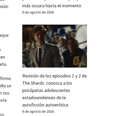
más oscura hasta el momento
inión
6 de agosto de 2026
taque
e
den
rla.
Revisión de los episodios 1 y 2 de
 firme.
The Shards: conozca a los
lla se
psicópatas adolescentes
n sus
estadounidenses de la
este
autoficción autoerótica
6 de agosto de 2026
los