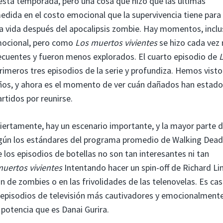
esta temporada, pero una cosa que hizo que las últimas
dida en el costo emocional que la supervivencia tiene para 
la vida después del apocalipsis zombie. Hay momentos, incl
emocional, pero como
Los muertos vivientes
se hizo cada vez
cuentes y fueron menos explorados. El cuarto episodio de
rimeros tres episodios de la serie y profundiza. Hemos vist
ños, y ahora es el momento de ver cuán dañados han estado
rtidos por reunirse.
iertamente, hay un escenario importante, y la mayor parte d
egún los estándares del programa promedio de Walking Dead
 los episodios de botellas no son tan interesantes ni tan
uertos vivientes
Intentando hacer un spin-off de Richard Li
ión de zombies o en las frivolidades de las telenovelas. Es cas
s episodios de televisión más cautivadores y emocionalment
 potencia que es Danai Gurira.