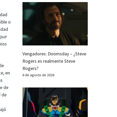
idad
ible o
nidad
 que
mios
Vengadores: Doomsday – ¿Steve
Rogers es realmente Steve
de
Rogers?
e, en
6 de agosto de 2026
as
se de
d de
bajó