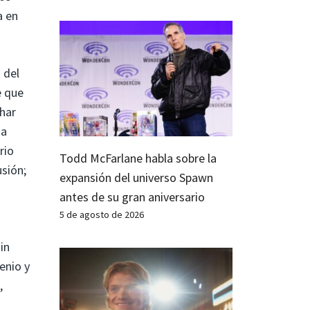
a en
 del
e que
char
na
rio
Todd McFarlane habla sobre la
usión;
expansión del universo Spawn
antes de su gran aniversario
5 de agosto de 2026
in
enio y
,