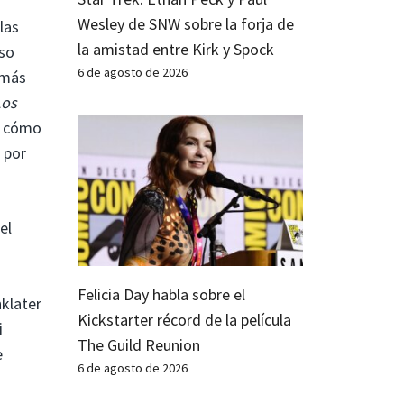
Wesley de SNW sobre la forja de
las
la amistad entre Kirk y Spock
uso
6 de agosto de 2026
 más
Los
o cómo
 por
el
Felicia Day habla sobre el
nklater
Kickstarter récord de la película
i
The Guild Reunion
e
6 de agosto de 2026