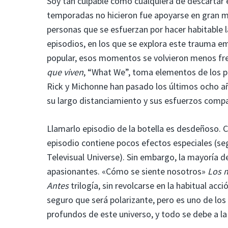
Soy tan culpable como cualquiera de descartar 
temporadas no hicieron fue apoyarse en gran me
personas que se esfuerzan por hacer habitable 
episodios, en los que se explora este trauma 
popular, esos momentos se volvieron menos fre
que viven
, “What We”, toma elementos de los p
Rick y Michonne han pasado los últimos ocho a
su largo distanciamiento y sus esfuerzos compa
Llamarlo episodio de la botella es desdeñoso. C
episodio contiene pocos efectos especiales (s
Televisual Universe). Sin embargo, la mayoría de
apasionantes. «Cómo se siente nosotros»
Los m
Antes
trilogía, sin revolcarse en la habitual acc
seguro que será polarizante, pero es uno de lo
profundos de este universo, y todo se debe a la