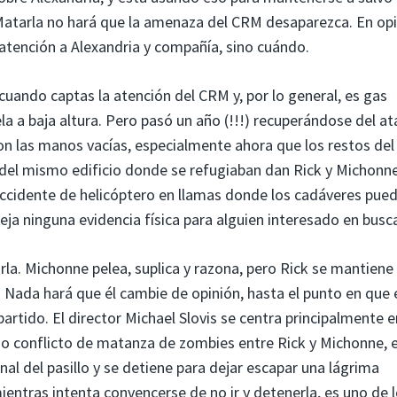
 Matarla no hará que la amenaza del CRM desaparezca. En op
u atención a Alexandria y compañía, sino cuándo.
ando captas la atención del CRM y, por lo general, es gas
a a baja altura. Pero pasó un año (!!!) recuperándose del a
on las manos vacías, especialmente ahora que los restos del
 del mismo edificio donde se refugiaban dan Rick y Michonn
accidente de helicóptero en llamas donde los cadáveres pue
ja ninguna evidencia física para alguien interesado en busca
rla. Michonne pelea, suplica y razona, pero Rick se mantiene
a. Nada hará que él cambie de opinión, hasta el punto en que e
artido. El director Michael Slovis se centra principalmente e
ño conflicto de matanza de zombies entre Rick y Michonne, 
l del pasillo y se detiene para dejar escapar una lágrima
ientras intenta convencerse de no ir y detenerla, es uno de 