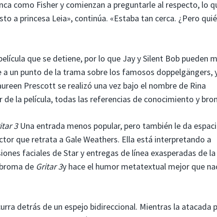
nca como Fisher y comienzan a preguntarle al respecto, lo q
sto a princesa Leia», continúa. «Estaba tan cerca. ¿Pero quié
elícula que se detiene, por lo que Jay y Silent Bob pueden mi
irve a un punto de la trama sobre los famosos doppelgängers, 
aureen Prescott se realizó una vez bajo el nombre de Rina
de la película, todas las referencias de conocimiento y bro
itar 3
Una entrada menos popular, pero también le da espaci
actor que retrata a Gale Weathers. Ella está interpretando a
iones faciales de Star y entregas de línea exasperadas de la
a broma de
Gritar 3
y hace el humor metatextual mejor que na
urra detrás de un espejo bidireccional. Mientras la atacada 