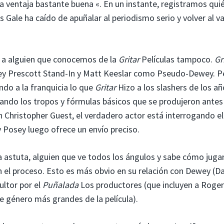
a ventaja bastante buena «. En un instante, registramos qui
 Gale ha caído de apuñalar al periodismo serio y volver al va
ta a alguien que conocemos de la
Gritar
Películas tampoco.
Gr
ey Prescott Stand-In y Matt Keeslar como Pseudo-Dewey. P
endo a la franquicia lo que
Gritar
Hizo a los slashers de los añ
ando los tropos y fórmulas básicos que se produjeron antes
Christopher Guest, el verdadero actor está interrogando el
 Posey luego ofrece un envío preciso.
 astuta, alguien que ve todos los ángulos y sabe cómo juga
en el proceso. Esto es más obvio en su relación con Dewey (D
ltor por el
Puñalada
Los productores (que incluyen a Roger
 género más grandes de la película).