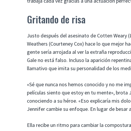
trabaja cada vez gracias a una actuación perfec
Gritando de risa
Justo después del asesinato de Cotten Weary (Lie
Weathers (Courteney Cox) hace lo que mejor hac
gente sería arrojada al ver la extraña reproducc
Gale no está falso. Incluso la aparición repent
llamativo que imita su personalidad de los medi
«Sé que nunca nos hemos conocido y no me imp
películas siento que estoy en tu mente», brota 
conociendo a su héroe. «Eso explicaría mis dol
Jennifer cambie su enfoque. En lugar de besar 
Ella recibe un ritmo para cambiar la compostura