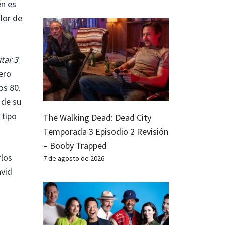
én es
lor de
itar 3
ero
os 80.
 de su
 tipo
The Walking Dead: Dead City
Temporada 3 Episodio 2 Revisión
– Booby Trapped
rlos
7 de agosto de 2026
avid