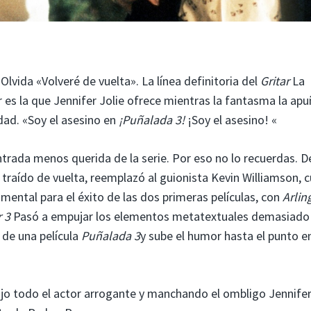
Olvida «Volveré de vuelta». La línea definitoria del
Gritar
La
r es la que Jennifer Jolie ofrece mientras la fantasma la apu
dad. «Soy el asesino en
¡Puñalada 3!
¡Soy el asesino! «
trada menos querida de la serie. Por eso no lo recuerdas. D
 traído de vuelta, reemplazó al guionista Kevin Williamson, 
mental para el éxito de las dos primeras películas, con
Arlin
r 3
Pasó a empujar los elementos metatextuales demasiado 
o de una película
Puñalada 3
y sube el humor hasta el punto e
ajo todo el actor arrogante y manchando el ombligo Jennifer