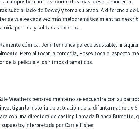
er la compostura por los momentos más breve, Jennifer se
tras sube al lado de Dewey y toma su brazo. A diferencia de l
ifer se vuelve cada vez más melodramática mientras describ
a niña perdida y solitaria adentro».
tamente cómica. Jennifer nunca parece asustable, ni siquie
ralmente. Pero al tocar la comedia, Posey toca el aspecto m
r de la película y los ritmos dramáticos.
ale Weathers pero realmente no se encuentra con su partid
 investigan la historia de actuación de la difunta madre de S
cara con una directora de casting llamada Bianca Burnette, 
r supuesto, interpretada por Carrie Fisher.