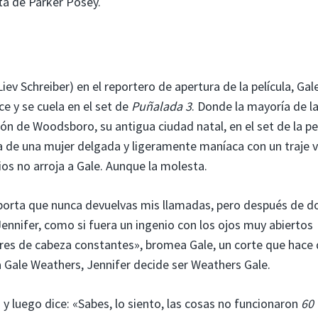
ta de Parker Posey.
v Schreiber) en el reportero de apertura de la película, Gal
e y se cuela en el set de
Puñalada 3
. Donde la mayoría de l
ión de Woodsboro, su antigua ciudad natal, en el set de la pel
ina de una mujer delgada y ligeramente maníaca con un traje 
os no arroja a Gale. Aunque la molesta.
orta que nunca devuelvas mis llamadas, pero después de d
Jennifer, como si fuera un ingenio con los ojos muy abiertos
ores de cabeza constantes», bromea Gale, un corte que hace
a Gale Weathers, Jennifer decide ser Weathers Gale.
 y luego dice: «Sabes, lo siento, las cosas no funcionaron
60