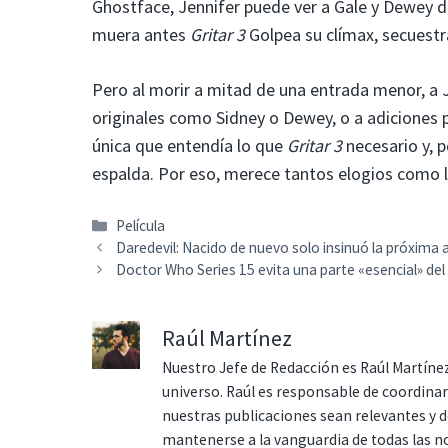
Ghostface, Jennifer puede ver a Gale y Dewey de
muera antes
Gritar 3
Golpea su clímax, secuestrá
Pero al morir a mitad de una entrada menor, a 
originales como Sidney o Dewey, o a adiciones p
única que entendía lo que
Gritar 3
necesario y, p
espalda. Por eso, merece tantos elogios como 
Categorías
Película
Daredevil: Nacido de nuevo solo insinuó la próxima a
Doctor Who Series 15 evita una parte «esencial» del
Raúl Martínez
Nuestro Jefe de Redacción es Raúl Martínez
universo. Raúl es responsable de coordina
nuestras publicaciones sean relevantes y de
mantenerse a la vanguardia de todas las n