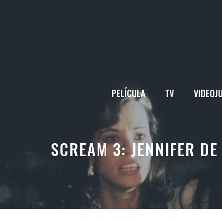
Saltar
al
contenido
PELÍCULA
TV
VIDEOJ
SCREAM 3: JENNIFER D