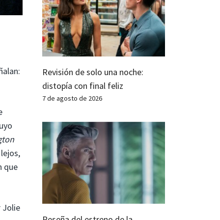
ñalan:
Revisión de solo una noche:
distopía con final feliz
7 de agosto de 2026
e
cuyo
gton
lejos,
n que
 Jolie
Reseña del estreno de la