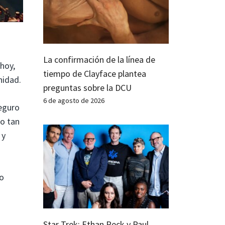
La confirmación de la línea de
hoy,
tiempo de Clayface plantea
nidad.
preguntas sobre la DCU
6 de agosto de 2026
seguro
do tan
 y
po
Star Trek: Ethan Peck y Paul