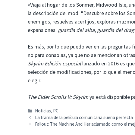
«Viaja al hogar de los Sonmer, Midwood Isle, una
la descripción del mod. “Descubre sobre los Son
enemigos, resuelves acertijos, exploras mazmor
expansiones.
guardia del alba
,
guardia del dra
Es más, por lo que puedo ver en las preguntas f
no para consolas, ya que no se mencionan otra
Skyrim Edición especial
lanzado en 2016 es que 
selección de modificaciones, por lo que al me
elegir.
The Elder Scrolls V: Skyrim
ya está disponible p
Categorías
Noticias
,
PC
La trama de la película comunitaria suena perfecta
Fallout: The Machine And Her aclamado como el mejo