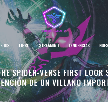
UEGOS
LIBRO
STREAMING
TENDENCIAS
NUES
THE SPIDER-VERSE FIRST LOOK 
VENCIÓN DE UN VILLANO IMPOR