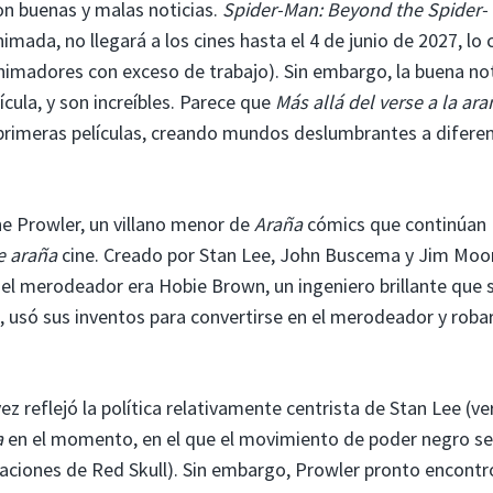
on buenas y malas noticias.
Spider-Man: Beyond the Spider-
animada, no llegará a los cines hasta el 4 de junio de 2027, lo 
nimadores con exceso de trabajo). Sin embargo, la buena not
cula, y son increíbles. Parece que
Más allá del verse a la ara
 primeras películas, creando mundos deslumbrantes a difere
he Prowler, un villano menor de
Araña
cómics que continúan
e araña
cine. Creado por Stan Lee, John Buscema y Jim Moo
el merodeador era Hobie Brown, un ingeniero brillante que s
 usó sus inventos para convertirse en el merodeador y robar
z reflejó la política relativamente centrista de Stan Lee (ve
a
en el momento, en el que el movimiento de poder negro se
ulaciones de Red Skull). Sin embargo, Prowler pronto encontr