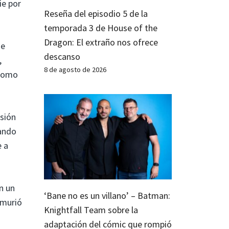
ie por
Reseña del episodio 5 de la
temporada 3 de House of the
Dragon: El extraño nos ofrece
de
descanso
,
8 de agosto de 2026
 como
rsión
uando
e a
n un
‘Bane no es un villano’ – Batman:
 murió
Knightfall Team sobre la
adaptación del cómic que rompió