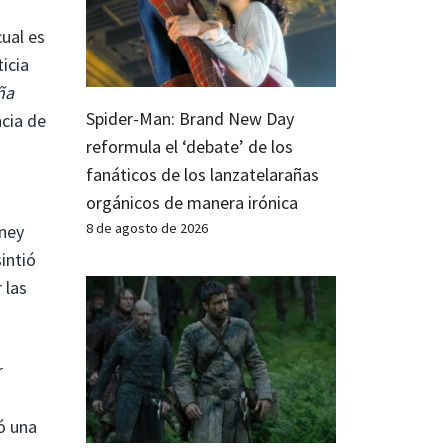
cual es
icia
ña
Spider-Man: Brand New Day
ncia de
reformula el ‘debate’ de los
fanáticos de los lanzatelarañas
orgánicos de manera irónica
8 de agosto de 2026
ney
intió
 las
r
ó una