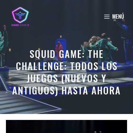
Saltar
al
MENÚ
contenido
SQUID GAME: THE
CHALLENGE: TODOS LOS
JUEGOS (NUEVOS Y
ANTIGUOS) HASTA AHORA