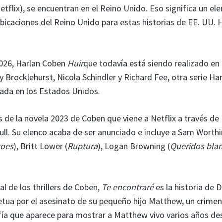
tflix), se encuentran en el Reino Unido. Eso significa un el
bicaciones del Reino Unido para estas historias de EE. UU. 
2026, Harlan Coben
Huir
que todavía está siendo realizado en 
 Brocklehurst, Nicola Schindler y Richard Fee, otra serie Ha
tada en los Estados Unidos.
 de la novela 2023 de Coben que viene a Netflix a través de
l. Su elenco acaba de ser anunciado e incluye a Sam Worth
oes
), Britt Lower (
Ruptura
), Logan Browning (
Queridos bla
l de los thrillers de Coben,
Te encontraré
es la historia de 
ua por el asesinato de su pequeño hijo Matthew, un crime
fía que aparece para mostrar a Matthew vivo varios años de