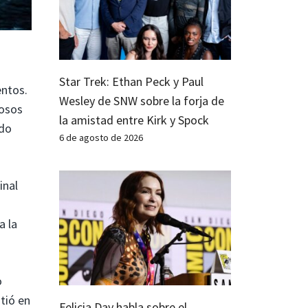
Star Trek: Ethan Peck y Paul
entos.
Wesley de SNW sobre la forja de
dosos
la amistad entre Kirk y Spock
ado
6 de agosto de 2026
inal
a la
o
tió en
Felicia Day habla sobre el