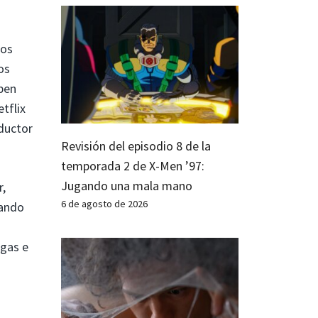
dos
os
oben
etflix
oductor
Revisión del episodio 8 de la
temporada 2 de X-Men ’97:
Jugando una mala mano
r,
6 de agosto de 2026
tando
ogas e