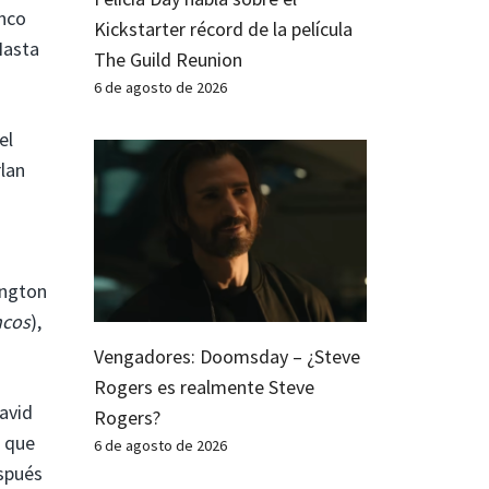
enco
Kickstarter récord de la película
Hasta
The Guild Reunion
6 de agosto de 2026
el
rlan
ington
ncos
),
Vengadores: Doomsday – ¿Steve
Rogers es realmente Steve
David
Rogers?
n que
6 de agosto de 2026
spués