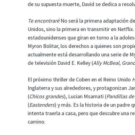
de su supuesta muerte, David se dedica a resolv
Te encontraré
No será la primera adaptación de
Unidos, sino la primera en transmitir en Netflix
estadounidenses que giran en torno a la adolesc
Myron Bolitar, los derechos a quienes son prop
actualmente está desarrollando una serie de My
de televisión David E. Kelley (
Ally McBeal
,
Grand
El próximo thriller de Coben en el Reino Unido
H
Inglaterra y sus alrededores, y protagonizan Ja
(
Chicos grandes
), Lucian Msamati (
Pandillas de
(
Eastenders
) y más. Es la historia de un padre 
intenta traerla a casa, pero que descubre una r
camino.