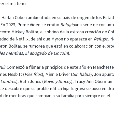
er el misterio.
 Harlan Coben ambientada en su país de origen de los Esta
. En 2023, Prime Video se emitió
Refugio
una serie de conjunt
ente Mickey Bolitar, el sobrino de la exitosa creación de C
iedad de Netflix, de ahí que Myron no aparezca en
Refugio
. N
ron Bolitar, se rumorea que está en colaboración con el pr
es mentiras
,
El abogado de Lincoln
).
uir
Comenzó a filmar a principios de este año en Mancheste
mes Nesbitt (
Pies fríos
), Minnie Driver (
Sin habla
), Jon apun
 Londres
), Ruth Jones (
Gavin y Stacey
), Tracy-Ann Oberman
que descubre que su problemática hija fugitiva se puso en dr
ed de mentiras que cambian a su familia para siempre en el