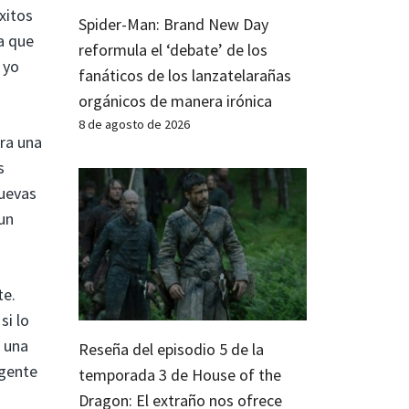
xitos
Spider-Man: Brand New Day
ía que
reformula el ‘debate’ de los
 yo
fanáticos de los lanzatelarañas
orgánicos de manera irónica
8 de agosto de 2026
ara una
s
nuevas
 un
te.
si lo
 una
Reseña del episodio 5 de la
 gente
temporada 3 de House of the
Dragon: El extraño nos ofrece