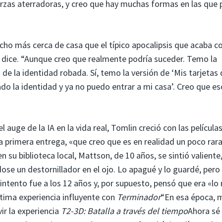
zas aterradoras, y creo que hay muchas formas en las que 
ho más cerca de casa que el típico apocalipsis que acaba co
 dice. “Aunque creo que realmente podría suceder. Temo la
de la identidad robada. Sí, temo la versión de ‘Mis tarjetas
do la identidad y ya no puedo entrar a mi casa’. Creo que es
el auge de la IA en la vida real, Tomlin creció con las película
primera entrega, «que creo que es en realidad un poco rara
en su biblioteca local, Mattson, de 10 años, se sintió valiente
dose un destornillador en el ojo. Lo apagué y lo guardé, per
ntento fue a los 12 años y, por supuesto, pensó que era «lo
ltima experiencia influyente con
Terminador
“En esa época, 
ir la experiencia
T2-3D: Batalla a través del tiempo
Ahora sé