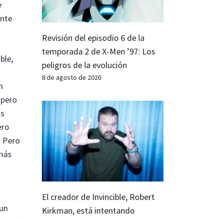
e
ente
Revisión del episodio 6 de la
temporada 2 de X-Men ’97: Los
ble,
peligros de la evolución
8 de agosto de 2026
n
 pero
as
ero
. Pero
 más
El creador de Invincible, Robert
 un
Kirkman, está intentando