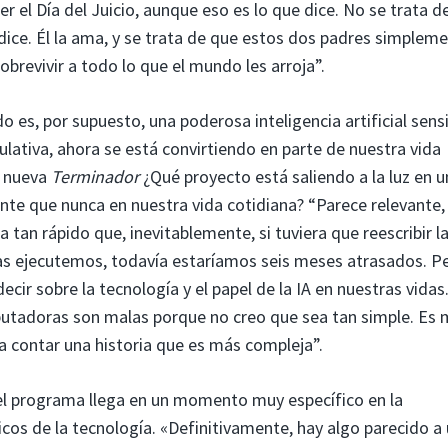
r el Día del Juicio, aunque eso es lo que dice. No se trata d
ice. Él la ama, y ​​se trata de que estos dos padres simplem
brevivir a todo lo que el mundo les arroja”.
 es, por supuesto, una poderosa inteligencia artificial sensi
ulativa, ahora se está convirtiendo en parte de nuestra vida
a nueva
Terminador
¿Qué proyecto está saliendo a la luz en u
te que nunca en nuestra vida cotidiana? “Parece relevante,
 tan rápido que, inevitablemente, si tuviera que reescribir l
las ejecutemos, todavía estaríamos seis meses atrasados. P
ecir sobre la tecnología y el papel de la IA en nuestras vidas
mputadoras son malas porque no creo que sea tan simple. Es
 contar una historia que es más compleja”.
 el programa llega en un momento muy específico en la
icos de la tecnología. «Definitivamente, hay algo parecido a