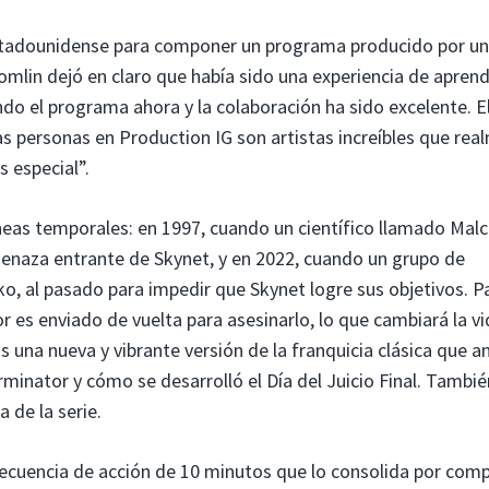
estadounidense para componer un programa producido por u
omlin dejó en claro que había sido una experiencia de aprend
o el programa ahora y la colaboración ha sido excelente. E
as personas en Production IG son artistas increíbles que rea
s especial”.
líneas temporales: en 1997, cuando un científico llamado Mal
amenaza entrante de Skynet, y en 2022, cuando un grupo de
ko, al pasado para impedir que Skynet logre sus objetivos. P
 es enviado de vuelta para asesinarlo, lo que cambiará la vid
Es una nueva y vibrante versión de la franquicia clásica que a
minator y cómo se desarrolló el Día del Juicio Final. Tambié
 de la serie.
cuencia de acción de 10 minutos que lo consolida por com