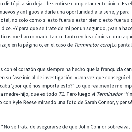
n distópica sin dejar de sentirse completamente único. Es el
nuevos y antiguos a darle una oportunidad a la serie, y para
total, no solo como si esto fuera a estar bien o esto fuera a 
 dice. «Y para que se trate de mí por un segundo, ¡van a hac
ísticos me han mimado tanto, tanto en los cómics como aquí
rizaje en la página o, en el caso de
Terminator cero
¡La pantal
rgs con el corazón que siempre ha hecho que la franquicia can
n su fase inicial de investigación. «Una vez que conseguí el
 buscaba ‘¿por qué nos importa esto?’ Lo que realmente me im
ica madre-hijo, que es todo
T2
. Pero luego vi
Terminador
“Y 
o con Kyle Reese mirando una foto de Sarah Connor, y pensé
 “No se trata de asegurarse de que John Connor sobreviva,