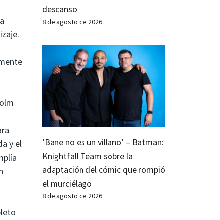
descanso
na
8 de agosto de 2026
izaje.
l
lmente
colm
ara
‘Bane no es un villano’ – Batman:
a y el
Knightfall Team sobre la
mplía
adaptación del cómic que rompió
n
el murciélago
8 de agosto de 2026
pleto