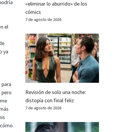
podría
«eliminar lo aburrido» de los
cómics
7 de agosto de 2026
n el
 de
o ya
s
 para
Revisión de solo una noche:
, pero
distopía con final feliz
o me
7 de agosto de 2026
 más
mis
 cómo