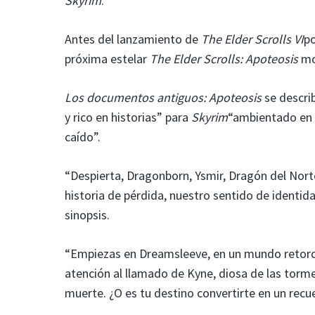
Skyrim
.
Antes del lanzamiento de
The Elder Scrolls VI
po
próxima estelar
The Elder Scrolls: Apoteosis
mo
Los documentos antiguos:
Apoteosis
se descri
y rico en historias” para
Skyrim
“ambientado en 
caído”.
“Despierta, Dragonborn, Ysmir, Dragón del Nort
historia de pérdida, nuestro sentido de identida
sinopsis.
“Empiezas en Dreamsleeve, en un mundo retorci
atención al llamado de Kyne, diosa de las torme
muerte. ¿O es tu destino convertirte en un recu