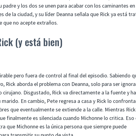
su padre y los dos se unen para acabar con los caminantes en 
de la ciudad, y su líder Deanna señala que Rick ya está tr
te que no acepte extraños.
ick (y está bien)
irable pero fuera de control al final del episodio. Sabiendo q
vo, Rick aborda el problema con Deanna, solo para ser ignor
 cirujano. Disgustado, Rick va directamente a la fuente y ha
u marido. En cambio, Pete regresa a casa y Rick lo confronta,
bres que eventualmente se extiende a la calle. Mientras Rick
e finalmente es silenciada cuando Michonne lo critica. Eso 
a que Michonne es la única persona que siempre puede
para transmitir su punto de vista.