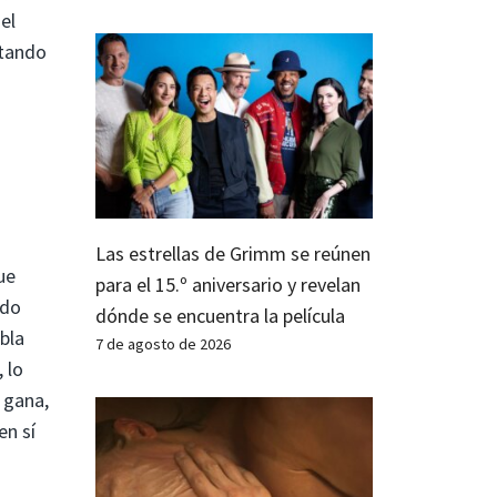
el
atando
Las estrellas de Grimm se reúnen
ue
para el 15.º aniversario y revelan
ado
dónde se encuentra la película
bla
7 de agosto de 2026
 lo
 gana,
en sí