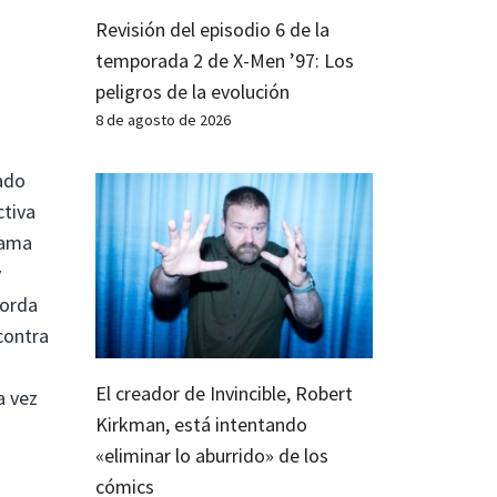
Revisión del episodio 6 de la
temporada 2 de X-Men ’97: Los
peligros de la evolución
8 de agosto de 2026
ado
ctiva
rama
y
horda
contra
El creador de Invincible, Robert
a vez
Kirkman, está intentando
«eliminar lo aburrido» de los
cómics