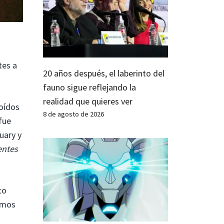
tes a
20 años después, el laberinto del
fauno sigue reflejando la
realidad que quieres ver
 oídos
8 de agosto de 2026
fue
tuary y
entes
to
uemos