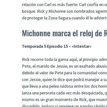
relación con Carl es más fuerte: Carl confía en 
bosque. Rick y Michonne son nombrados agentes 
de proteger la Zona Segura cuando él le advier
Michonne marca el reloj de R
Temporada 5 Episodio 15 – «Intentar»
Rick recorre toda la gama aquí, al principio adm
Pete, el marido de Jessie, es un exaltado abusi
debido al valor de Pete para la comunidad como
con Jessie, quien le dice que podrá manejar a s
que lleva a una pelea ruidosa entre los dos hom
lanza una perorata cada vez más desquiciada, qu
mismo es un gran momento de Rick, que muestr
disuadirlo, incluso si requiere un gancho rápido 