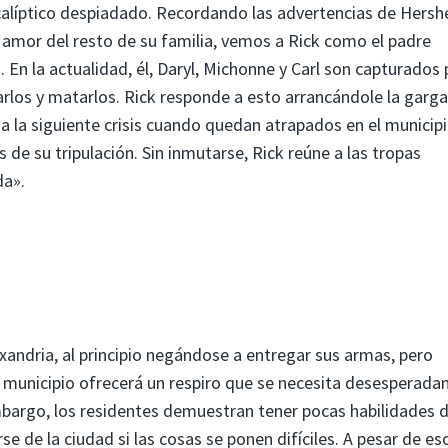
líptico despiadado. Recordando las advertencias de Hersh
amor del resto de su familia, vemos a Rick como el padre
. En la actualidad, él, Daryl, Michonne y Carl son capturados 
los y matarlos. Rick responde a esto arrancándole la garga
va a la siguiente crisis cuando quedan atrapados en el municip
e su tripulación. Sin inmutarse, Rick reúne a las tropas
da».
exandria, al principio negándose a entregar sus armas, pero
 municipio ofrecerá un respiro que se necesita desesperad
mbargo, los residentes demuestran tener pocas habilidades 
se de la ciudad si las cosas se ponen difíciles. A pesar de es