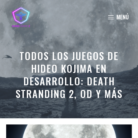
Saltar
al
MENÚ
contenido
TODOS LOS JUEGOS DE
HIDEO KOJIMA EN
DESARROLLO: DEATH
STRANDING 2, OD Y MÁS