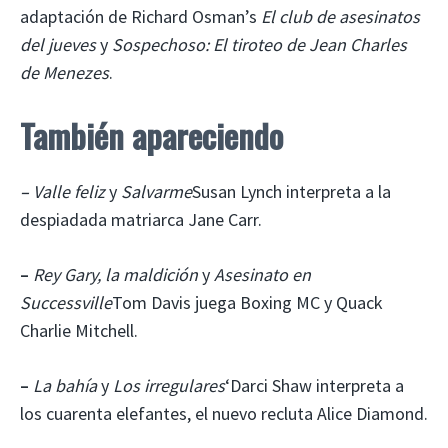
adaptación de Richard Osman’s
El club de asesinatos
del jueves
y
Sospechoso: El tiroteo de Jean Charles
de Menezes
.
También apareciendo
–
Valle feliz
y
Salvarme
Susan Lynch interpreta a la
despiadada matriarca Jane Carr.
–
Rey Gary, la maldición
y
Asesinato en
Successville
Tom Davis juega Boxing MC y Quack
Charlie Mitchell.
–
La bahía
y
Los irregulares
‘Darci Shaw interpreta a
los cuarenta elefantes, el nuevo recluta Alice Diamond.