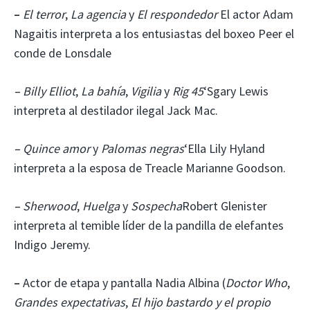
–
El terror
,
La agencia
y
El respondedor
El actor Adam
Nagaitis interpreta a los entusiastas del boxeo Peer el
conde de Lonsdale
–
Billy Elliot
,
La bahía
,
Vigilia
y
Rig 45
‘Sgary Lewis
interpreta al destilador ilegal Jack Mac.
–
Quince amor
y
Palomas negras
‘Ella Lily Hyland
interpreta a la esposa de Treacle Marianne Goodson.
–
Sherwood
,
Huelga
y
Sospecha
Robert Glenister
interpreta al temible líder de la pandilla de elefantes
Indigo Jeremy.
–
Actor de etapa y pantalla Nadia Albina (
Doctor Who
,
Grandes expectativas
,
El hijo bastardo y el propio