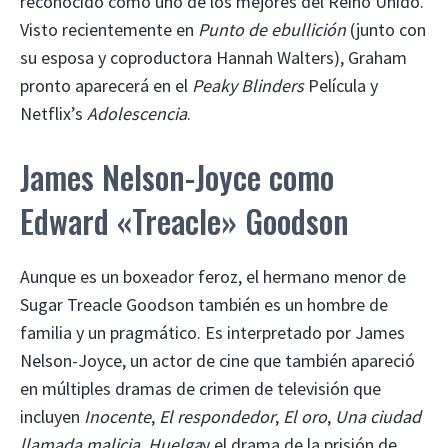
reconocido como uno de los mejores del Reino Unido.
Visto recientemente en
Punto de ebullición
(junto con
su esposa y coproductora Hannah Walters), Graham
pronto aparecerá en el
Peaky Blinders
Película y
Netflix’s
Adolescencia
.
James Nelson-Joyce como
Edward «Treacle» Goodson
Aunque es un boxeador feroz, el hermano menor de
Sugar Treacle Goodson también es un hombre de
familia y un pragmático. Es interpretado por James
Nelson-Joyce, un actor de cine que también apareció
en múltiples dramas de crimen de televisión que
incluyen
Inocente
,
El respondedor
,
El oro
,
Una ciudad
llamada malicia
,
Huelga
y el drama de la prisión de