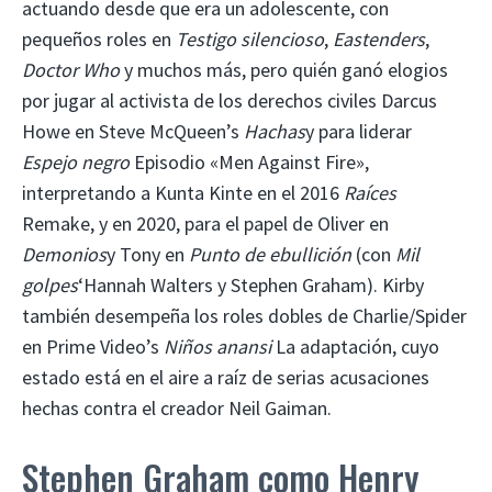
actuando desde que era un adolescente, con
pequeños roles en
Testigo silencioso
,
Eastenders
,
Doctor Who
y muchos más, pero quién ganó elogios
por jugar al activista de los derechos civiles Darcus
Howe en Steve McQueen’s
Hachas
y para liderar
Espejo negro
Episodio «Men Against Fire»,
interpretando a Kunta Kinte en el 2016
Raíces
Remake, y en 2020, para el papel de Oliver en
Demonios
y Tony en
Punto de ebullición
(con
Mil
golpes
‘Hannah Walters y Stephen Graham). Kirby
también desempeña los roles dobles de Charlie/Spider
en Prime Video’s
Niños anansi
La adaptación, cuyo
estado está en el aire a raíz de serias acusaciones
hechas contra el creador Neil Gaiman.
Stephen Graham como Henry