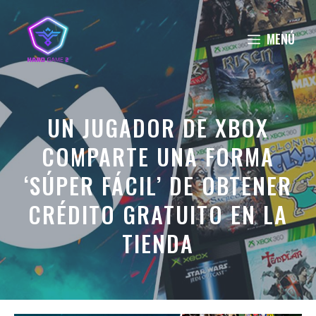
Saltar
al
MENÚ
contenido
UN JUGADOR DE XBOX
COMPARTE UNA FORMA
‘SÚPER FÁCIL’ DE OBTENER
CRÉDITO GRATUITO EN LA
TIENDA