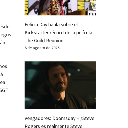
Felicia Day habla sobre el
Desde
Kickstarter récord de la película
juegos
The Guild Reunion
rán
6 de agosto de 2026
imos
tá
nea
 SGF
Vengadores: Doomsday – ¿Steve
Rogers es realmente Steve