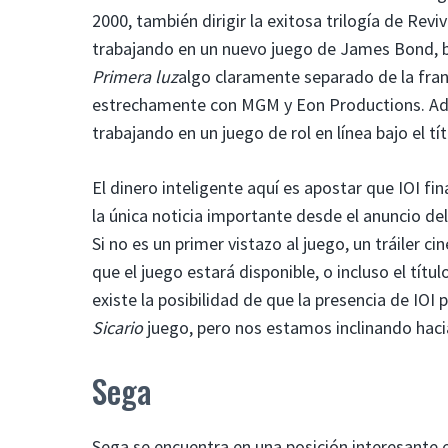
2000, también dirigir la exitosa trilogía de Rev
trabajando en un nuevo juego de James Bond, ba
Primera luz
algo claramente separado de la fran
estrechamente con MGM y Eon Productions. 
trabajando en un juego de rol en línea bajo el tí
El dinero inteligente aquí es apostar que IOI f
la única noticia importante desde el anuncio del
Si no es un primer vistazo al juego, un tráiler 
que el juego estará disponible, o incluso el títul
existe la posibilidad de que la presencia de IOI
Sicario
juego, pero nos estamos inclinando hac
Sega
Sega se encuentra en una posición interesante e