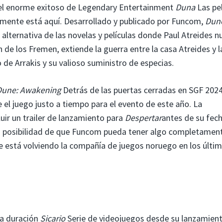
 el enorme exitoso de Legendary Entertainment
Duna
Las pel
lmente está aquí. Desarrollado y publicado por Funcom,
Dun
 alternativa de las novelas y películas donde Paul Atreides n
n de los Fremen, extiende la guerra entre la casa Atreides y l
 de Arrakis y su valioso suministro de especias.
Dune: Awakening
Detrás de las puertas cerradas en SGF 2024
l juego justo a tiempo para el evento de este año. La
uir un trailer de lanzamiento para
Despertar
antes de su fec
 la posibilidad de que Funcom pueda tener algo completamen
se está volviendo la compañía de juegos noruego en los últi
rga duración
Sicario
Serie de videojuegos desde su lanzamien