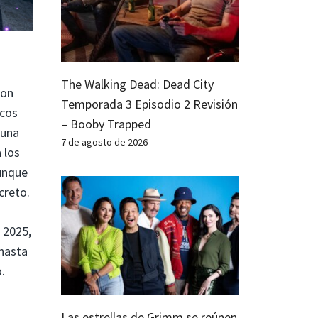
The Walking Dead: Dead City
con
Temporada 3 Episodio 2 Revisión
icos
– Booby Trapped
 una
7 de agosto de 2026
 los
aunque
creto.
 2025,
 hasta
.
Las estrellas de Grimm se reúnen