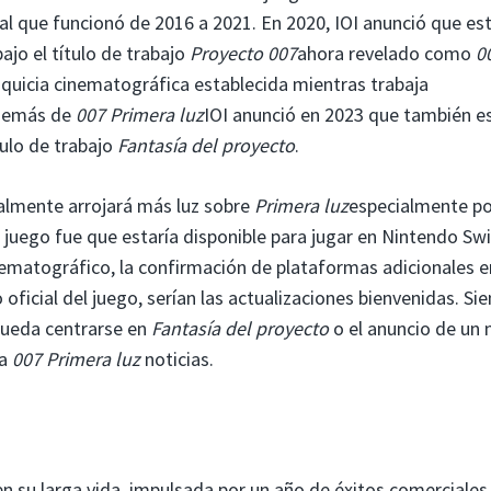
ival que funcionó de 2016 a 2021. En 2020, IOI anunció que es
jo el título de trabajo
Proyecto 007
ahora revelado como
0
quicia cinematográfica establecida mientras trabaja
Además de
007 Primera luz
IOI anunció en 2023 que también e
tulo de trabajo
Fantasía del proyecto
.
inalmente arrojará más luz sobre
Primera luz
especialmente p
 juego fue que estaría disponible para jugar en Nintendo Swi
cinematográfico, la confirmación de plataformas adicionales e
o oficial del juego, serían las actualizaciones bienvenidas. S
 pueda centrarse en
Fantasía del proyecto
o el anuncio de un
ia
007 Primera luz
noticias.
n su larga vida, impulsada por un año de éxitos comerciales