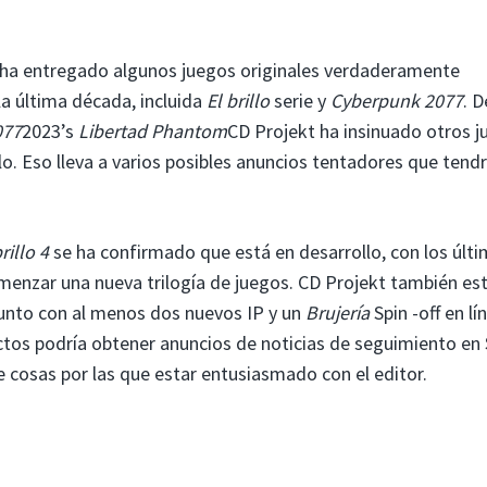
 ha entregado algunos juegos originales verdaderamente
a última década, incluida
El brillo
serie y
Cyberpunk 2077
. 
077
2023’s
Libertad Phantom
CD Projekt ha insinuado otros 
o. Eso lleva a varios posibles anuncios tentadores que tend
rillo 4
se ha confirmado que está en desarrollo, con los últ
menzar una nueva trilogía de juegos. CD Projekt también es
unto con al menos dos nuevos IP y un
Brujería
Spin -off en lí
ctos podría obtener anuncios de noticias de seguimiento en
 cosas por las que estar entusiasmado con el editor.