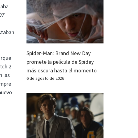
taba
07
staban
Spider-Man: Brand New Day
orque
promete la película de Spidey
tch 2.
más oscura hasta el momento
n las
6 de agosto de 2026
iempre
 nuevo