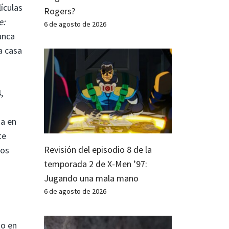
ículas
Rogers?
e:
6 de agosto de 2026
unca
a casa
,
ha en
te
Revisión del episodio 8 de la
mos
temporada 2 de X-Men ’97:
Jugando una mala mano
6 de agosto de 2026
to en