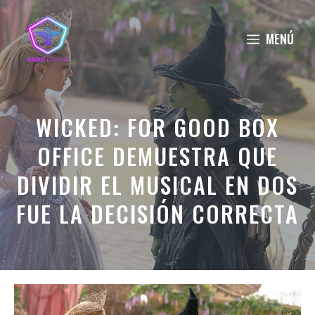
Saltar
al
MENÚ
contenido
WICKED: FOR GOOD BOX
OFFICE DEMUESTRA QUE
DIVIDIR EL MUSICAL EN DOS
FUE LA DECISIÓN CORRECTA