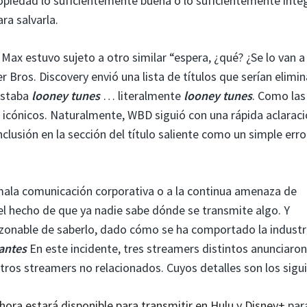
ropiedad lo suficientemente buena o lo suficientemente inte
ra salvarla.
ax estuvo sujeto a otro similar “espera, ¿qué? ¿Se lo van a
Bros. Discovery envió una lista de títulos que serían elimi
 estaba
looney tunes
… literalmente
looney tunes
. Como las
icónicos. Naturalmente, WBD siguió con una rápida aclarac
inclusión en la sección del título saliente como un simple erro
mala comunicación corporativa o a la continua amenaza de
el hecho de que ya nadie sabe dónde se transmite algo. Y
zonable de saberlo, dado cómo se ha comportado la industr
lantes
En este incidente, tres streamers distintos anunciaron
otros streamers no relacionados. Cuyos detalles son los sigu
hora estará disponible para transmitir en Hulu y Disney+
par