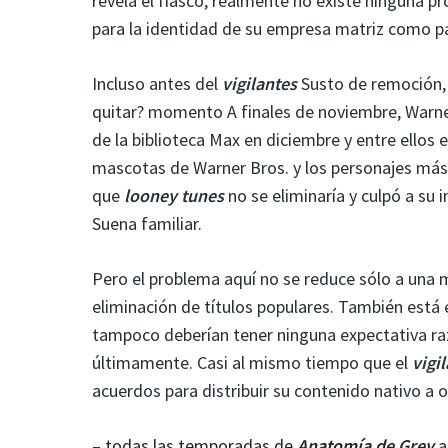
revela el fiasco, realmente no existe ninguna p
para la identidad de su empresa matriz como pa
Incluso antes del
vigilantes
Susto de remoción, M
quitar? momento A finales de noviembre, Warner 
de la biblioteca Max en diciembre y entre ellos
mascotas de Warner Bros. y los personajes más 
que
looney tunes
no se eliminaría y culpó a su 
Suena familiar.
Pero el problema aquí no se reduce sólo a una 
eliminación de títulos populares. También está 
tampoco deberían tener ninguna expectativa ra
últimamente. Casi al mismo tiempo que el
vigi
acuerdos para distribuir su contenido nativo a 
–
todas las temporadas de
Anatomía de Grey
a