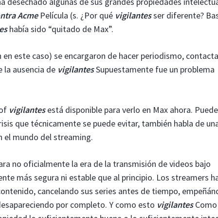
 ha desechado algunas de sus grandes propiedades intelectu
ontra Acme
Película (s. ¿Por qué
vigilantes
ser diferente? Ba
es
había sido “quitado de Max”.
n en este caso) se encargaron de hacer periodismo, contact
 la ausencia de
vigilantes
Supuestamente fue un problema
lof
vigilantes
está disponible para verlo en Max ahora. Pued
risis que técnicamente se puede evitar, también habla de una
 el mundo del streaming.
ra no oficialmente la era de la transmisión de videos bajo
ente más segura ni estable que al principio. Los streamers h
contenido, cancelando sus series antes de tiempo, empeñán
 desapareciendo por completo. Y como esto
vigilantes
Como