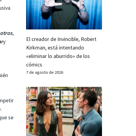
usiva
otros
,
El creador de Invincible, Robert
ar
y
Kirkman, está intentando
«eliminar lo aburrido» de los
cómics
7 de agosto de 2026
bién
mpetir
.
que se