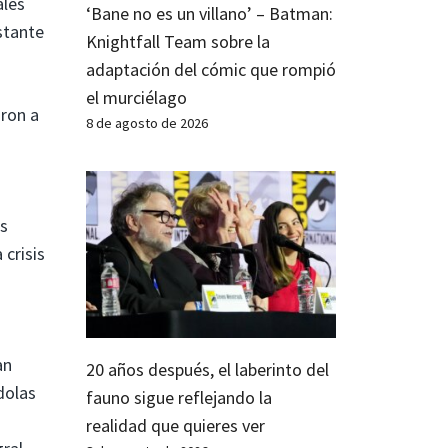
ales
‘Bane no es un villano’ – Batman:
stante
Knightfall Team sobre la
adaptación del cómic que rompió
el murciélago
aron a
8 de agosto de 2026
es
 crisis
an
20 años después, el laberinto del
dolas
fauno sigue reflejando la
realidad que quieres ver