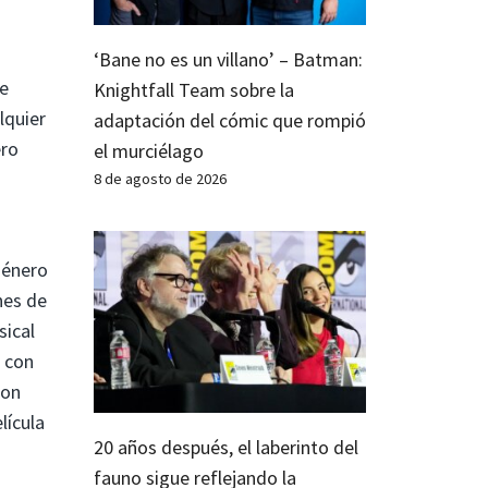
‘Bane no es un villano’ – Batman:
ue
Knightfall Team sobre la
lquier
adaptación del cómic que rompió
ero
el murciélago
8 de agosto de 2026
 género
nes de
sical
r con
con
lícula
20 años después, el laberinto del
fauno sigue reflejando la