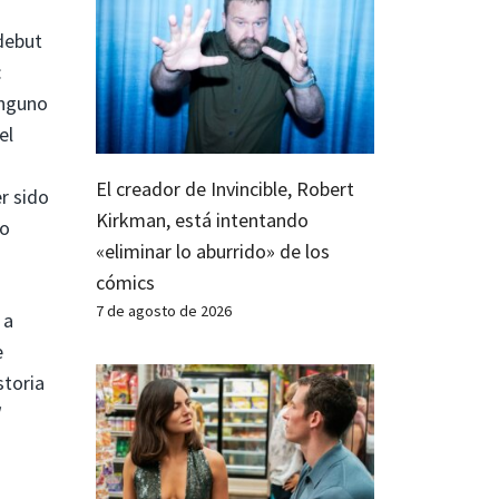
 debut
:
inguno
el
El creador de Invincible, Robert
r sido
Kirkman, está intentando
do
«eliminar lo aburrido» de los
cómics
7 de agosto de 2026
 a
e
storia