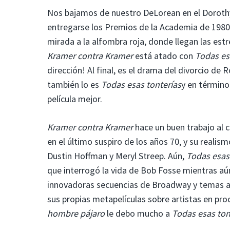
Nos bajamos de nuestro DeLorean en el Dorothy
entregarse los Premios de la Academia de 1980. 
mirada a la alfombra roja, donde llegan las estr
Kramer contra Kramer
está atado con
Todas es
dirección! Al final, es el drama del divorcio de 
también lo es
Todas esas tonterías
y en término
película mejor.
Kramer contra Kramer
hace un buen trabajo al ca
en el último suspiro de los años 70, y su reali
Dustin Hoffman y Meryl Streep. Aún,
Todas esas
que interrogó la vida de Bob Fosse mientras aú
innovadoras secuencias de Broadway y temas a 
sus propias metapelículas sobre artistas en pr
hombre pájaro
le debo mucho a
Todas esas ton