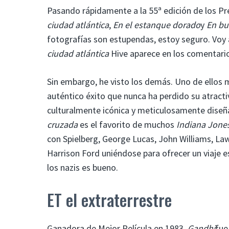
Pasando rápidamente a la 55ª edición de los P
ciudad atlántica
,
En el estanque dorado
y
En bu
fotografías son estupendas, estoy seguro. Voy a
ciudad atlántica
Hive aparece en los comentarios 
Sin embargo, he visto los demás. Uno de ellos m
auténtico éxito que nunca ha perdido su atract
culturalmente icónica y meticulosamente diseñ
cruzada
es el favorito de muchos
Indiana Jone
con Spielberg, George Lucas, John Williams, La
Harrison Ford uniéndose para ofrecer un viaje e
los nazis es bueno.
ET el extraterrestre
Ganadora de Mejor Película en 1983,
Gandhi
fue