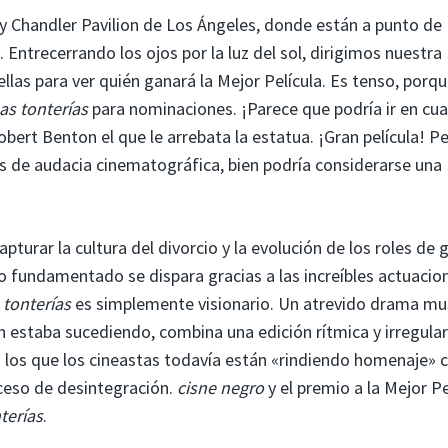
 Chandler Pavilion de Los Ángeles, donde están a punto de
Entrecerrando los ojos por la luz del sol, dirigimos nuestra
ellas para ver quién ganará la Mejor Película. Es tenso, porq
as tonterías
para nominaciones. ¡Parece que podría ir en cua
Robert Benton el que le arrebata la estatua. ¡Gran película! P
s de audacia cinematográfica, bien podría considerarse una
pturar la cultura del divorcio y la evolución de los roles de
smo fundamentado se dispara gracias a las increíbles actuacio
 tonterías
es simplemente visionario. Un atrevido drama mu
n estaba sucediendo, combina una edición rítmica y irregula
los que los cineastas todavía están «rindiendo homenaje» 
oceso de desintegración.
cisne negro
y el premio a la Mejor Pe
terías
.