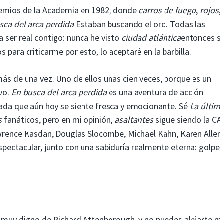
remios de la Academia en 1982, donde
carros de fuego
,
rojos
sca del arca perdida
Estaban buscando el oro. Todas las
 ser real contigo: nunca he visto
ciudad atlántica
entonces s
para criticarme por esto, lo aceptaré en la barbilla.
ás de una vez. Uno de ellos unas cien veces, porque es un
ivo.
En busca del arca perdida
es una aventura de acción
ada que aún hoy se siente fresca y emocionante. Sé
La últi
s
fanáticos, pero en mi opinión,
asaltantes
sigue siendo la C
wrence Kasdan, Douglas Slocombe, Michael Kahn, Karen Allen
spectacular, junto con una sabiduría realmente eterna: golpe
 muy digno de Richard Attenborough, y no puedes alejarte 