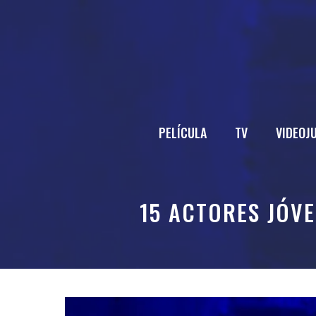
Saltar
al
contenido
PELÍCULA
TV
VIDEOJ
15 ACTORES JÓV