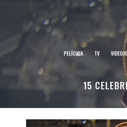
Saltar
al
contenido
PELÍCULA
TV
VIDEOJ
15 CELEBR