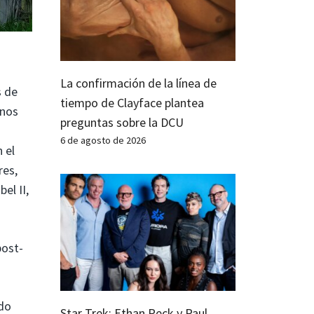
La confirmación de la línea de
s de
tiempo de Clayface plantea
 nos
preguntas sobre la DCU
6 de agosto de 2026
 el
res,
el II,
post-
ado
Star Trek: Ethan Peck y Paul