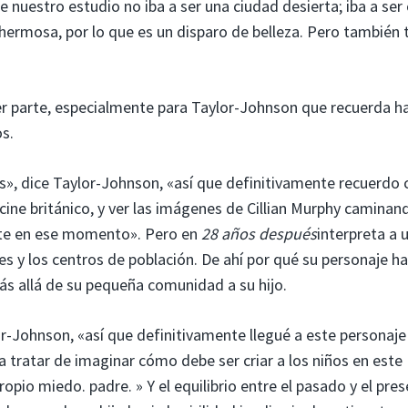
e nuestro estudio no iba a ser una ciudad desierta; iba a se
 hermosa, por lo que es un disparo de belleza. Pero también 
 ser parte, especialmente para Taylor-Johnson que recuerda h
s.
s», dice Taylor-Johnson, «así que definitivamente recuerdo
 cine británico, y ver las imágenes de Cillian Murphy caminan
ante en ese momento». Pero en
28 años después
interpreta a 
s y los centros de población. De ahí por qué su personaje ha
s allá de su pequeña comunidad a su hijo.
or-Johnson, «así que definitivamente llegué a este personaje
 tratar de imaginar cómo debe ser criar a los niños en este
pio miedo. padre. » Y el equilibrio entre el pasado y el pre