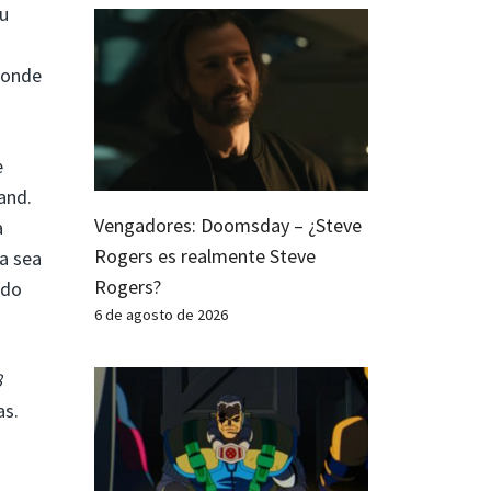
su
 donde
e
and.
Vengadores: Doomsday – ¿Steve
a
Rogers es realmente Steve
a sea
Rogers?
ado
6 de agosto de 2026
8
as.