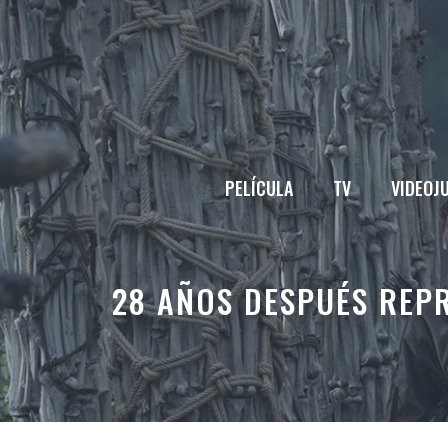
Saltar
al
contenido
PELÍCULA
TV
VIDEOJ
28 AÑOS DESPUÉS REPR