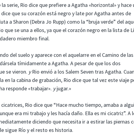
la serie, Rio dice que prefiere a Agatha «horizontal» y hace
a dice que su corazón está negro y late por Agatha antes de
luta a Sharon (Debra Jo Rupp) como la “bruja verde” del aqu
o que se una a ellos, ya que el corazón negro en la lista de Li
erdadero miembro final.
ndo del suelo y aparece con el aquelarre en el Camino de las
 dársela tímidamente a Agatha. A pesar de que los dos
ue se vieron.
y
Rio envió a los Salem Seven tras Agatha. Cua
en la cabina de grabación, Rio dice que tal vez este viaje p
tha responde «trabajar».
y
jugar.»
s cicatrices, Rio dice que “Hace mucho tiempo, amaba a algu
unque era mi trabajo y les hacía daño. Ella es mi cicatriz”. A 
ediatamente diciendo que necesita ir a estirar las piernas
 sigue Río y el resto es historia.