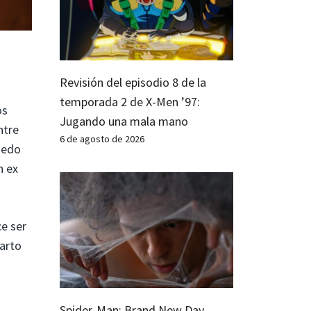
Revisión del episodio 8 de la
temporada 2 de X-Men ’97:
os
Jugando una mala mano
ntre
6 de agosto de 2026
puedo
n ex
e ser
uarto
Spider-Man: Brand New Day