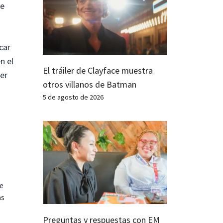
ue
car
n el
El tráiler de Clayface muestra
eer
otros villanos de Batman
5 de agosto de 2026
te
as
Preguntas y respuestas con EM