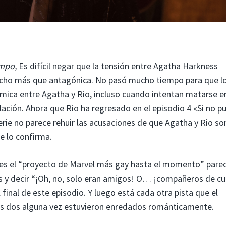
empo,
Es difícil negar que la tensión entre Agatha Harkness
mucho más que antagónica. No pasó mucho tiempo para que l
ímica entre Agatha y Rio, incluso cuando intentan matarse e
lación. Ahora que Rio ha regresado en el episodio 4 «Si no 
erie no parece rehuir las acusaciones de que Agatha y Rio so
e lo confirma.
es el “proyecto de Marvel más gay hasta el momento” parec
trás y decir “¡Oh, no, solo eran amigos! O… ¡compañeros de c
final de este episodio. Y luego está cada otra pista que el
s dos alguna vez estuvieron enredados románticamente.