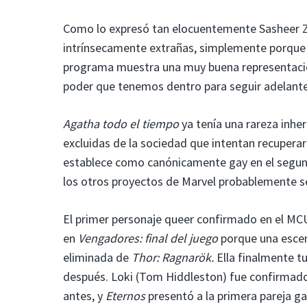
Como lo expresó tan elocuentemente Sasheer Z
intrínsecamente extrañas, simplemente porqu
programa muestra una muy buena representació
poder que tenemos dentro para seguir adelante
Agatha todo el tiempo
ya tenía una rareza inhe
excluidas de la sociedad que intentan recupera
establece como canónicamente gay en el segund
los otros proyectos de Marvel probablemente se
El primer personaje queer confirmado en el M
en
Vengadores: final del juego
porque una escen
eliminada de
Thor: Ragnarök.
Ella finalmente 
después. Loki (Tom Hiddleston) fue confirmad
antes, y
Eternos
presentó a la primera pareja g