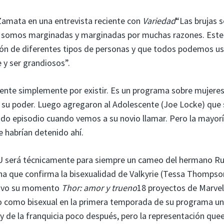
amata en una entrevista reciente con
Variedad
“Las brujas 
e somos marginadas y marginadas por muchas razones. Este
n de diferentes tipos de personas y que todos podemos us
 y ser grandiosos”.
rente simplemente por existir. Es un programa sobre mujere
r su poder. Luego agregaron al Adolescente (Joe Locke) que 
o episodio cuando vemos a su novio llamar. Pero la mayor
 habrían detenido ahí.
CU será técnicamente para siempre un cameo del hermano R
a que confirma la bisexualidad de Valkyrie (Tessa Thompso
tuvo su momento
Thor: amor y trueno
18 proyectos de Marvel
o como bisexual en la primera temporada de su programa u
ay de la franquicia poco después, pero la representación que